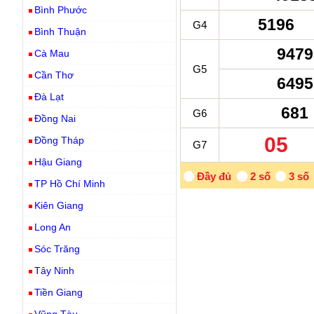
Bình Phước
5196
G4
Bình Thuận
9479
Cà Mau
G5
Cần Thơ
6495
Đà Lạt
681
G6
Đồng Nai
05
Đồng Tháp
G7
Hậu Giang
TP Hồ Chí Minh
Kiên Giang
Long An
Sóc Trăng
Tây Ninh
Tiền Giang