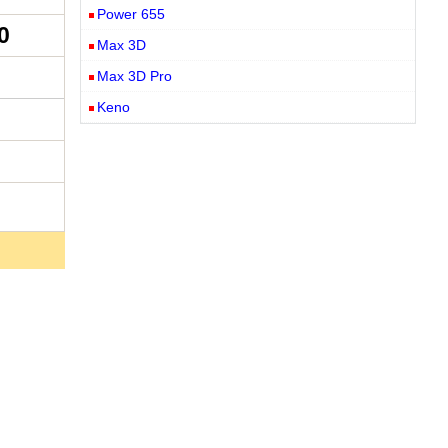
Power 655
0
Max 3D
Max 3D Pro
Keno
5