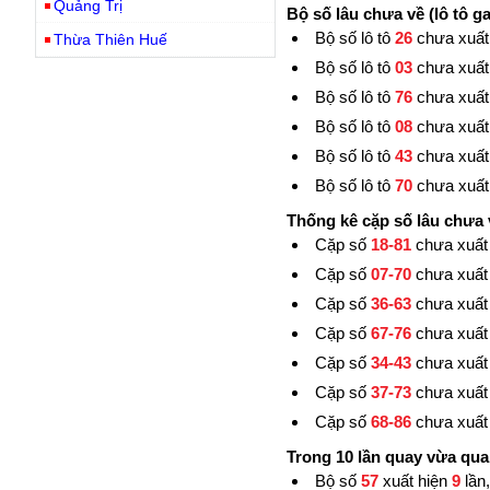
Quảng Trị
Bộ số lâu chưa về (lô tô ga
Bộ số lô tô
26
chưa xuất 
Thừa Thiên Huế
Bộ số lô tô
03
chưa xuất 
Bộ số lô tô
76
chưa xuất 
Bộ số lô tô
08
chưa xuất 
Bộ số lô tô
43
chưa xuất 
Bộ số lô tô
70
chưa xuất 
Thống kê cặp số lâu chưa 
Cặp số
18-81
chưa xuất 
Cặp số
07-70
chưa xuất 
Cặp số
36-63
chưa xuất 
Cặp số
67-76
chưa xuất 
Cặp số
34-43
chưa xuất 
Cặp số
37-73
chưa xuất 
Cặp số
68-86
chưa xuất 
Trong 10 lần quay vừa qua
Bộ số
57
xuất hiện
9
lần