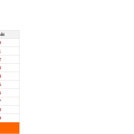
ôi
0
1
2
3
4
5
6
7
8
9