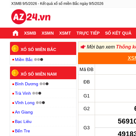
XSMB 9/5/2026 - Kết quả xổ số miền Bắc ngày 9/5/2026
XSMB
XSMN
XSMT
TRỰC TIẾP
SỔ KẾT QUẢ
Mời bạn xem
Thống kê
XỔ SỐ MIỀN BẮC
XS
Miền Bắc
Mã ĐB
XỔ SỐ MIỀN NAM
ĐB
Bình Dương
Trà Vinh
G1
Vĩnh Long
G2
An Giang
5691
Bạc Liêu
G3
Bến Tre
4918