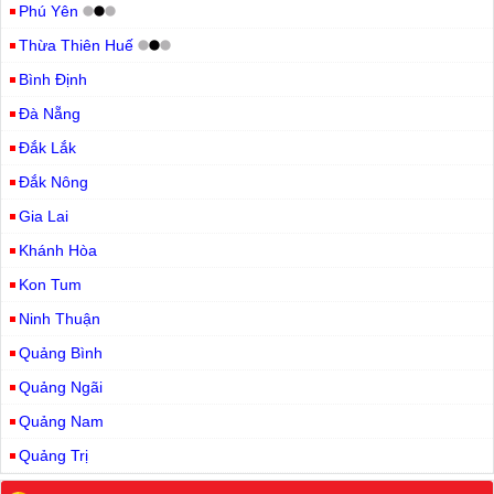
Phú Yên
Thừa Thiên Huế
Bình Định
Đà Nẵng
Đắk Lắk
Đắk Nông
Gia Lai
Khánh Hòa
Kon Tum
Ninh Thuận
Quảng Bình
Quảng Ngãi
Quảng Nam
Quảng Trị