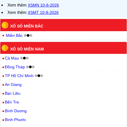
Xem thêm
XSMN 10-8-2026
Xem thêm
XSMT 10-8-2026
XỔ SỐ MIỀN BẮC
Miền Bắc
XỔ SỐ MIỀN NAM
Cà Mau
Đồng Tháp
TP Hồ Chí Minh
An Giang
Bạc Liêu
Bến Tre
Bình Dương
Bình Phước