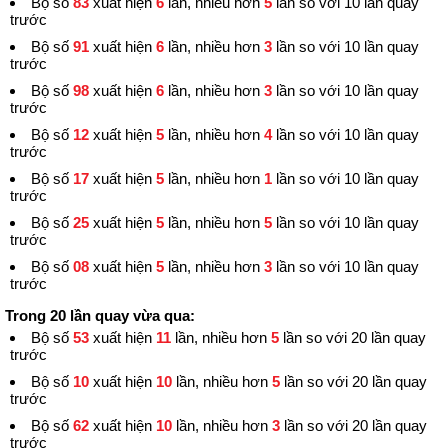
Bộ số
83
xuất hiện
6
lần, nhiều hơn
5
lần so với 10 lần quay
trước
Bộ số
91
xuất hiện
6
lần, nhiều hơn
3
lần so với 10 lần quay
trước
Bộ số
98
xuất hiện
6
lần, nhiều hơn
3
lần so với 10 lần quay
trước
Bộ số
12
xuất hiện
5
lần, nhiều hơn
4
lần so với 10 lần quay
trước
Bộ số
17
xuất hiện
5
lần, nhiều hơn
1
lần so với 10 lần quay
trước
Bộ số
25
xuất hiện
5
lần, nhiều hơn
5
lần so với 10 lần quay
trước
Bộ số
08
xuất hiện
5
lần, nhiều hơn
3
lần so với 10 lần quay
trước
Trong 20 lần quay vừa qua:
Bộ số
53
xuất hiện
11
lần, nhiều hơn
5
lần so với 20 lần quay
trước
Bộ số
10
xuất hiện
10
lần, nhiều hơn
5
lần so với 20 lần quay
trước
Bộ số
62
xuất hiện
10
lần, nhiều hơn
3
lần so với 20 lần quay
trước