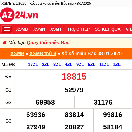
XSMB 8/1/2025 - Kết quả xổ số miền Bắc ngày 8/1/2025
XSMB
XSMN
XSMT
TRỰC TIẾP
SỔ KẾT QUẢ
VI
Mời bạn
Quay thử miền Bắc
XSMB
»
XSMB thứ 4
» Xổ số miền Bắc 08-01-2025
Mã ĐB
17ZL - 2ZL - 3ZL - 4ZL - 9ZL - 5ZL - 11ZL - 1ZL
18815
ĐB
52979
G1
69958
31176
G2
63936
83814
99816
G3
27949
20827
58184