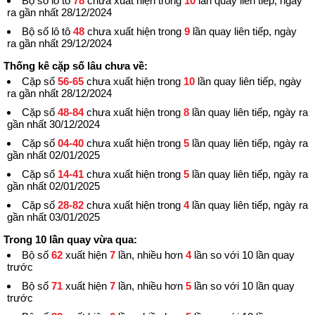
Bộ số lô tô
78
chưa xuất hiện trong
10
lần quay liên tiếp, ngày
ra gần nhất 28/12/2024
Bộ số lô tô
48
chưa xuất hiện trong
9
lần quay liên tiếp, ngày
ra gần nhất 29/12/2024
Thống kê cặp số lâu chưa về:
Cặp số
56-65
chưa xuất hiện trong
10
lần quay liên tiếp, ngày
ra gần nhất 28/12/2024
Cặp số
48-84
chưa xuất hiện trong
8
lần quay liên tiếp, ngày ra
gần nhất 30/12/2024
Cặp số
04-40
chưa xuất hiện trong
5
lần quay liên tiếp, ngày ra
gần nhất 02/01/2025
Cặp số
14-41
chưa xuất hiện trong
5
lần quay liên tiếp, ngày ra
gần nhất 02/01/2025
Cặp số
28-82
chưa xuất hiện trong
4
lần quay liên tiếp, ngày ra
gần nhất 03/01/2025
Trong 10 lần quay vừa qua:
Bộ số
62
xuất hiện
7
lần, nhiều hơn
4
lần so với 10 lần quay
trước
Bộ số
71
xuất hiện
7
lần, nhiều hơn
5
lần so với 10 lần quay
trước