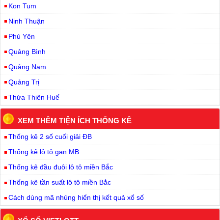
Kon Tum
Ninh Thuận
Phú Yên
Quảng Bình
Quảng Nam
Quảng Trị
Thừa Thiên Huế
XEM THÊM TIỆN ÍCH THỐNG KÊ
Thống kê 2 số cuối giải ĐB
Thống kê lô tô gan MB
Thống kê đầu đuôi lô tô miền Bắc
Thống kê tần suất lô tô miền Bắc
Cách dùng mã nhúng hiển thị kết quả xổ số