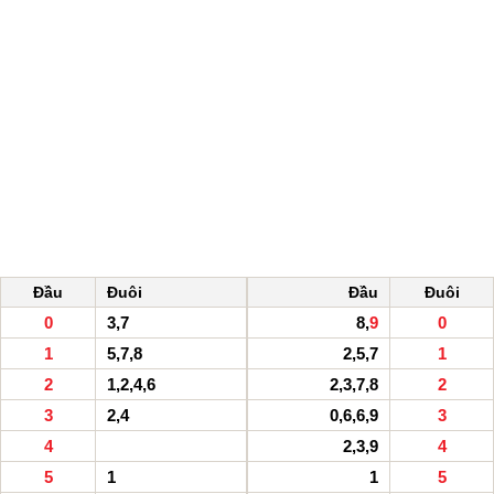
Đầu
Đuôi
Đầu
Đuôi
0
3,7
8,
9
0
1
5,7,8
2,5,7
1
2
1,2,4,6
2,3,7,8
2
3
2,4
0,6,6,9
3
4
2,3,9
4
5
1
1
5