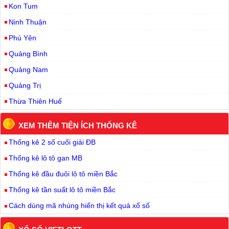
Kon Tum
Ninh Thuận
Phú Yên
Quảng Bình
Quảng Nam
Quảng Trị
Thừa Thiên Huế
XEM THÊM TIỆN ÍCH THỐNG KÊ
Thống kê 2 số cuối giải ĐB
Thống kê lô tô gan MB
Thống kê đầu đuôi lô tô miền Bắc
Thống kê tần suất lô tô miền Bắc
Cách dùng mã nhúng hiển thị kết quả xổ số