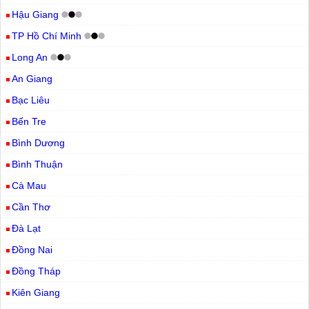
Hậu Giang
TP Hồ Chí Minh
Long An
An Giang
Bạc Liêu
Bến Tre
Bình Dương
Bình Thuận
Cà Mau
Cần Thơ
Đà Lạt
Đồng Nai
Đồng Tháp
Kiên Giang