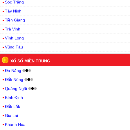
Sóc Trăng
Tây Ninh
Tiền Giang
Trà Vinh
Vĩnh Long
Vũng Tàu
XỔ SỐ MIỀN TRUNG
Đà Nẵng
Đắk Nông
Quảng Ngãi
Bình Định
Đắk Lắk
Gia Lai
Khánh Hòa