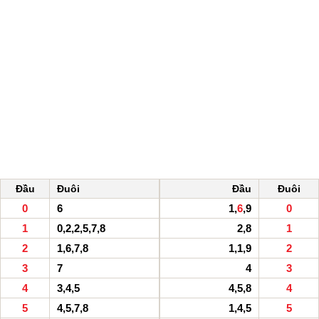
Đầu
Đuôi
Đầu
Đuôi
0
6
1,
6
,9
0
1
0,2,2,5,7,8
2,8
1
2
1,6,7,8
1,1,9
2
3
7
4
3
4
3,4,5
4,5,8
4
5
4,5,7,8
1,4,5
5