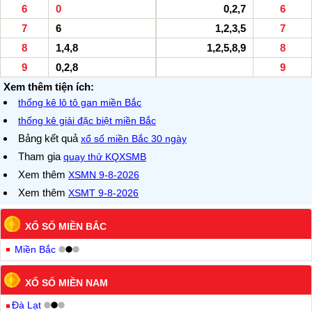
6
0
0,2,7
6
7
6
1,2,3,5
7
8
1,4,8
1,2,5,8,9
8
9
0,2,8
9
Xem thêm tiện ích:
thống kê lô tô gan miền Bắc
thống kê giải đặc biệt miền Bắc
Bảng kết quả
xổ số miền Bắc 30 ngày
Tham gia
quay thử KQXSMB
Xem thêm
XSMN 9-8-2026
Xem thêm
XSMT 9-8-2026
XỔ SỐ MIỀN BẮC
Miền Bắc
XỔ SỐ MIỀN NAM
Đà Lạt