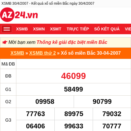
XSMB 30/4/2007 - Kết quả xổ số miền Bắc ngày 30/4/2007
XSMB
XSMN
XSMT
TRỰC TIẾP
SỔ KẾT QUẢ
VI
Mời bạn xem
Thống kê giải đặc biệt miền Bắc
XSMB
»
XSMB thứ 2
» Xổ số miền Bắc 30-04-2007
Mã ĐB
46099
ĐB
58499
G1
09958
90799
G2
77763
89975
79032
G3
06406
99633
70777