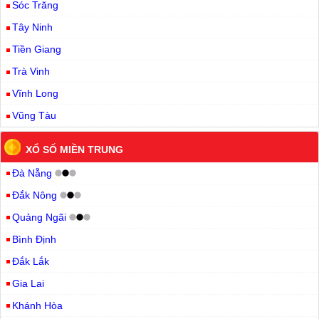
Sóc Trăng
Tây Ninh
Tiền Giang
Trà Vinh
Vĩnh Long
Vũng Tàu
XỔ SỐ MIỀN TRUNG
Đà Nẵng
Đắk Nông
Quảng Ngãi
Bình Định
Đắk Lắk
Gia Lai
Khánh Hòa