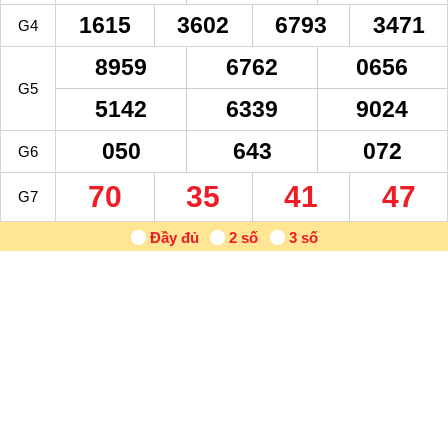
1615
3602
6793
3471
G4
8959
6762
0656
G5
5142
6339
9024
050
643
072
G6
70
35
41
47
G7