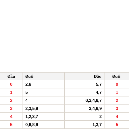
Đầu
Đuôi
Đầu
Đuôi
0
2,6
5,7
0
1
5
4,7
1
2
4
0,3,4,6,7
2
3
2,3,5,9
3,4,6,9
3
4
1,2,3,7
2
4
5
0,6,8,9
1,3,7
5