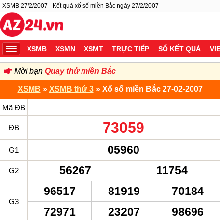
XSMB 27/2/2007 - Kết quả xổ số miền Bắc ngày 27/2/2007
XSMB
XSMN
XSMT
TRỰC TIẾP
SỔ KẾT QUẢ
VI
Mời bạn
Quay thử miền Bắc
XSMB
»
XSMB thứ 3
» Xổ số miền Bắc 27-02-2007
Mã ĐB
73059
ĐB
05960
G1
56267
11754
G2
96517
81919
70184
G3
72971
23207
98696