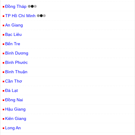
Đồng Tháp
TP Hồ Chí Minh
An Giang
Bạc Liêu
Bến Tre
Bình Dương
Bình Phước
Bình Thuận
Cần Thơ
Đà Lạt
Đồng Nai
Hậu Giang
Kiên Giang
Long An