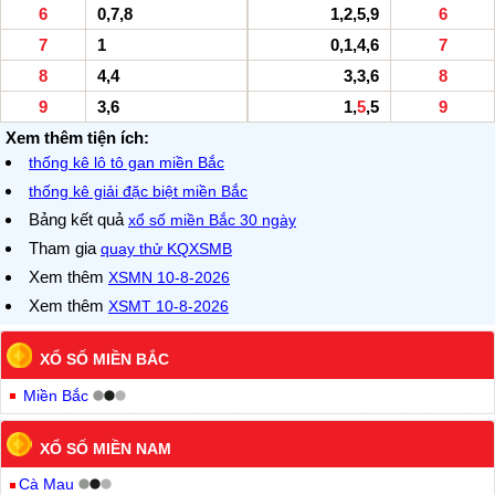
6
0,7,8
1,2,5,9
6
7
1
0,1,4,6
7
8
4,4
3,3,6
8
9
3,6
1,
5
,5
9
Xem thêm tiện ích:
thống kê lô tô gan miền Bắc
thống kê giải đặc biệt miền Bắc
Bảng kết quả
xổ số miền Bắc 30 ngày
Tham gia
quay thử KQXSMB
Xem thêm
XSMN 10-8-2026
Xem thêm
XSMT 10-8-2026
XỔ SỐ MIỀN BẮC
Miền Bắc
XỔ SỐ MIỀN NAM
Cà Mau