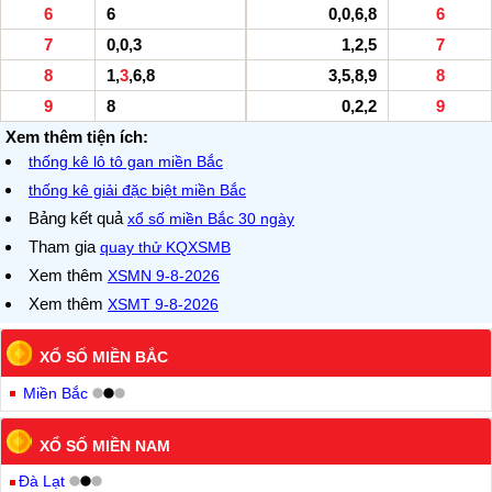
6
6
0,0,6,8
6
7
0,0,3
1,2,5
7
8
1,
3
,6,8
3,5,8,9
8
9
8
0,2,2
9
Xem thêm tiện ích:
thống kê lô tô gan miền Bắc
thống kê giải đặc biệt miền Bắc
Bảng kết quả
xổ số miền Bắc 30 ngày
Tham gia
quay thử KQXSMB
Xem thêm
XSMN 9-8-2026
Xem thêm
XSMT 9-8-2026
XỔ SỐ MIỀN BẮC
Miền Bắc
XỔ SỐ MIỀN NAM
Đà Lạt