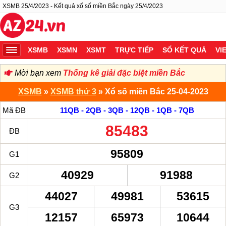
XSMB 25/4/2023 - Kết quả xổ số miền Bắc ngày 25/4/2023
XSMB
XSMN
XSMT
TRỰC TIẾP
SỔ KẾT QUẢ
VI
Mời bạn xem
Thống kê giải đặc biệt miền Bắc
XSMB
»
XSMB thứ 3
» Xổ số miền Bắc 25-04-2023
Mã ĐB
11QB - 2QB - 3QB - 12QB - 1QB - 7QB
85483
ĐB
95809
G1
40929
91988
G2
44027
49981
53615
G3
12157
65973
10644