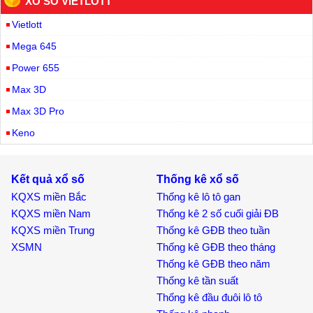
XỔ SỐ VIETLOTT
Vietlott
Mega 645
Power 655
Max 3D
Max 3D Pro
Keno
Kết quả xổ số
Thống kê xổ số
KQXS miền Bắc
Thống kê lô tô gan
KQXS miền Nam
Thống kê 2 số cuối giải ĐB
KQXS miền Trung
Thống kê GĐB theo tuần
XSMN
Thống kê GĐB theo tháng
Thống kê GĐB theo năm
Thống kê tần suất
Thống kê đầu đuôi lô tô