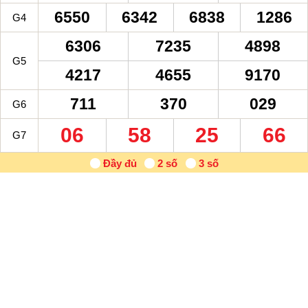
6550
6342
6838
1286
G4
6306
7235
4898
G5
4217
4655
9170
711
370
029
G6
06
58
25
66
G7