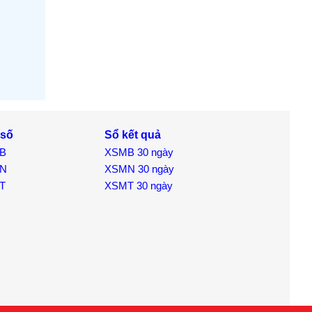
 số
Sổ kết quả
MB
XSMB 30 ngày
MN
XSMN 30 ngày
T
XSMT 30 ngày