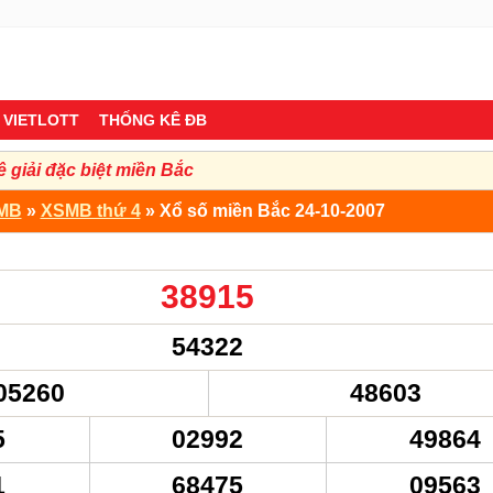
VIETLOTT
THỐNG KÊ ĐB
 giải đặc biệt miền Bắc
MB
»
XSMB thứ 4
» Xổ số miền Bắc 24-10-2007
38915
54322
05260
48603
5
02992
49864
1
68475
09563