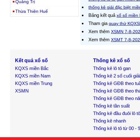
Quảng Trị
thống kê giải đặc biệt mi
Thừa Thiên Huế
Bảng kết quả
xổ số miền
Tham gia
quay thử KQX
Xem thêm
XSMN 7-8-20
Xem thêm
XSMT 7-8-20
Kết quả xổ số
Thống kê xổ số
KQXS miền Bắc
Thống kê lô tô gan
KQXS miền Nam
Thống kê 2 số cuối giả
KQXS miền Trung
Thống kê GĐB theo tu
XSMN
Thống kê GĐB theo th
Thống kê GĐB theo n
Thống kê tần suất
Thống kê đầu đuôi lô t
Thống kê nhanh
Thống kê lô tô từ 00 - 