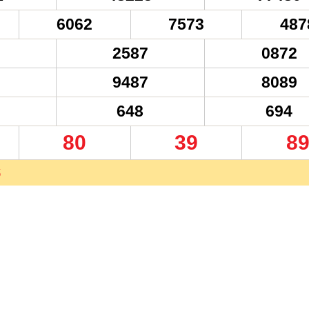
6062
7573
487
2587
0872
9487
8089
648
694
80
39
8