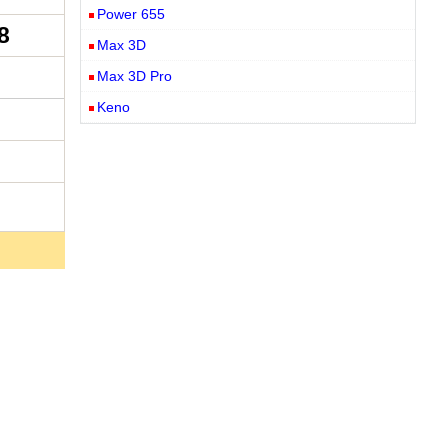
Power 655
8
Max 3D
Max 3D Pro
Keno
9