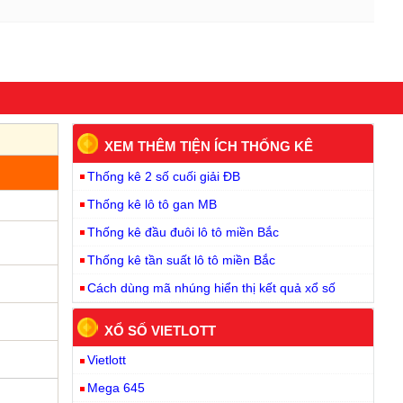
XEM THÊM TIỆN ÍCH THỐNG KÊ
Thống kê 2 số cuối giải ĐB
Thống kê lô tô gan MB
Thống kê đầu đuôi lô tô miền Bắc
Thống kê tần suất lô tô miền Bắc
Cách dùng mã nhúng hiển thị kết quả xổ số
XỔ SỐ VIETLOTT
Vietlott
Mega 645