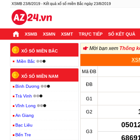
XSMB 23/8/2019 - Kết quả xổ số miền Bắc ngày 23/8/2019
XSMB
XSMN
XSMT
TRỰC TIẾP
SỔ KẾT QUẢ
Mời bạn xem
Thống kê
XỔ SỐ MIỀN BẮC
XS
Miền Bắc
Mã ĐB
XỔ SỐ MIỀN NAM
ĐB
Bình Dương
Trà Vinh
G1
Vĩnh Long
G2
An Giang
0501
Bạc Liêu
G3
Bến Tre
6869