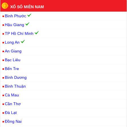
XỔ SỐ MIỀN NAM
Bình Phước
Hậu Giang
TP Hồ Chí Minh
Long An
An Giang
Bạc Liêu
Bến Tre
Bình Dương
Bình Thuận
Cà Mau
Cần Thơ
Đà Lạt
Đồng Nai