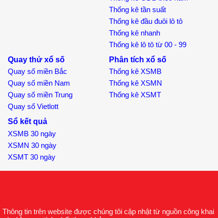
Thống kê tần suất
Thống kê đầu đuôi lô tô
Thống kê nhanh
Thống kê lô tô từ 00 - 99
Quay thử xổ số
Phân tích xổ số
Quay số miền Bắc
Thống kê XSMB
Quay số miền Nam
Thống kê XSMN
Quay số miền Trung
Thống kê XSMT
Quay số Vietlott
Sổ kết quả
XSMB 30 ngày
XSMN 30 ngày
XSMT 30 ngày
Thông tin trên website được chúng tôi cập nhật từ nguồn công khai