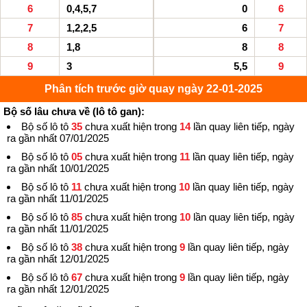
6
0,4,5,7
0
6
7
1,2,2,5
6
7
8
1,8
8
8
9
3
5,5
9
Phân tích trước giờ quay ngày 22-01-2025
Bộ số lâu chưa về (lô tô gan):
Bộ số lô tô
35
chưa xuất hiện trong
14
lần quay liên tiếp, ngày
ra gần nhất 07/01/2025
Bộ số lô tô
05
chưa xuất hiện trong
11
lần quay liên tiếp, ngày
ra gần nhất 10/01/2025
Bộ số lô tô
11
chưa xuất hiện trong
10
lần quay liên tiếp, ngày
ra gần nhất 11/01/2025
Bộ số lô tô
85
chưa xuất hiện trong
10
lần quay liên tiếp, ngày
ra gần nhất 11/01/2025
Bộ số lô tô
38
chưa xuất hiện trong
9
lần quay liên tiếp, ngày
ra gần nhất 12/01/2025
Bộ số lô tô
67
chưa xuất hiện trong
9
lần quay liên tiếp, ngày
ra gần nhất 12/01/2025