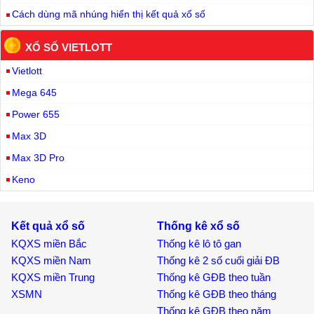
Cách dùng mã nhúng hiển thị kết quả xổ số
XỔ SỐ VIETLOTT
Vietlott
Mega 645
Power 655
Max 3D
Max 3D Pro
Keno
Kết quả xổ số
Thống kê xổ số
KQXS miền Bắc
Thống kê lô tô gan
KQXS miền Nam
Thống kê 2 số cuối giải ĐB
KQXS miền Trung
Thống kê GĐB theo tuần
XSMN
Thống kê GĐB theo tháng
Thống kê GĐB theo năm