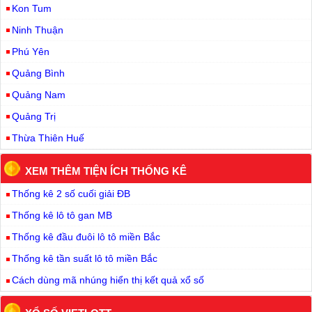
Kon Tum
Ninh Thuận
Phú Yên
Quảng Bình
Quảng Nam
Quảng Trị
Thừa Thiên Huế
XEM THÊM TIỆN ÍCH THỐNG KÊ
Thống kê 2 số cuối giải ĐB
Thống kê lô tô gan MB
Thống kê đầu đuôi lô tô miền Bắc
Thống kê tần suất lô tô miền Bắc
Cách dùng mã nhúng hiển thị kết quả xổ số