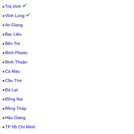
Trà Vinh
Vĩnh Long
An Giang
Bạc Liêu
Bến Tre
Bình Phước
Bình Thuận
Cà Mau
Cần Thơ
Đà Lạt
Đồng Nai
Đồng Tháp
Hậu Giang
TP Hồ Chí Minh