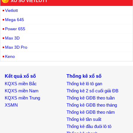
XỔ SỐ VIETLOTT
Vietlott
Mega 645
Power 655
Max 3D
Max 3D Pro
Keno
Kết quả xổ số
Thống kê xổ số
KQXS miền Bắc
Thống kê lô tô gan
KQXS miền Nam
Thống kê 2 số cuối giải ĐB
KQXS miền Trung
Thống kê GĐB theo tuần
XSMN
Thống kê GĐB theo tháng
Thống kê GĐB theo năm
Thống kê tần suất
Thống kê đầu đuôi lô tô