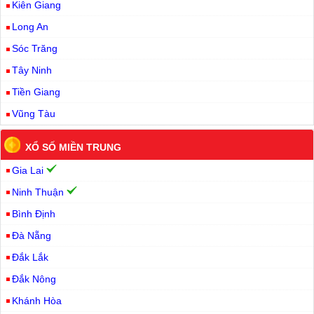
Kiên Giang
Long An
Sóc Trăng
Tây Ninh
Tiền Giang
Vũng Tàu
XỔ SỐ MIỀN TRUNG
Gia Lai
Ninh Thuận
Bình Định
Đà Nẵng
Đắk Lắk
Đắk Nông
Khánh Hòa