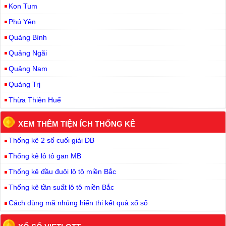
Kon Tum
Phú Yên
Quảng Bình
Quảng Ngãi
Quảng Nam
Quảng Trị
Thừa Thiên Huế
XEM THÊM TIỆN ÍCH THỐNG KÊ
Thống kê 2 số cuối giải ĐB
Thống kê lô tô gan MB
Thống kê đầu đuôi lô tô miền Bắc
Thống kê tần suất lô tô miền Bắc
Cách dùng mã nhúng hiển thị kết quả xổ số