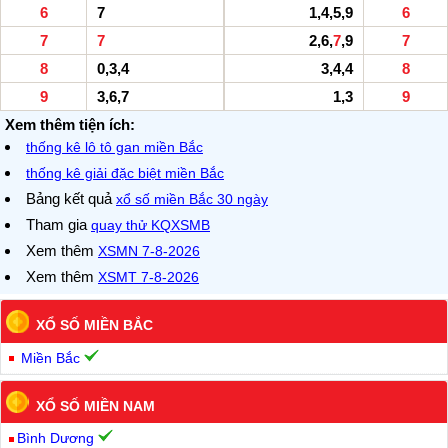
6
7
1,4,5,9
6
7
7
2,6,
7
,9
7
8
0,3,4
3,4,4
8
9
3,6,7
1,3
9
Xem thêm tiện ích:
thống kê lô tô gan miền Bắc
thống kê giải đặc biệt miền Bắc
Bảng kết quả
xổ số miền Bắc 30 ngày
Tham gia
quay thử KQXSMB
Xem thêm
XSMN 7-8-2026
Xem thêm
XSMT 7-8-2026
XỔ SỐ MIỀN BẮC
Miền Bắc
XỔ SỐ MIỀN NAM
Bình Dương