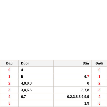
Đầu
Đuôi
Đầu
Đuôi
0
4
0
1
5
6,
7
1
2
4,8,8,8
6
2
3
3,4,6,6
3,7,8
3
4
6,7
0,2,3,8,8,9,9,9
4
5
1,9
5