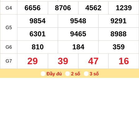
6656
8706
4562
1239
G4
9854
9548
9291
G5
6301
9465
8988
810
184
359
G6
29
39
47
16
G7