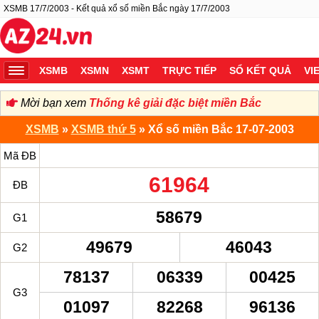
XSMB 17/7/2003 - Kết quả xổ số miền Bắc ngày 17/7/2003
XSMB
XSMN
XSMT
TRỰC TIẾP
SỔ KẾT QUẢ
VI
Mời bạn xem
Thống kê giải đặc biệt miền Bắc
XSMB
»
XSMB thứ 5
» Xổ số miền Bắc 17-07-2003
Mã ĐB
61964
ĐB
58679
G1
49679
46043
G2
78137
06339
00425
G3
01097
82268
96136