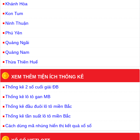
Khánh Hòa
Kon Tum
Ninh Thuận
Phú Yên
Quảng Ngãi
Quảng Nam
Thừa Thiên Huế
XEM THÊM TIỆN ÍCH THỐNG KÊ
Thống kê 2 số cuối giải ĐB
Thống kê lô tô gan MB
Thống kê đầu đuôi lô tô miền Bắc
Thống kê tần suất lô tô miền Bắc
Cách dùng mã nhúng hiển thị kết quả xổ số