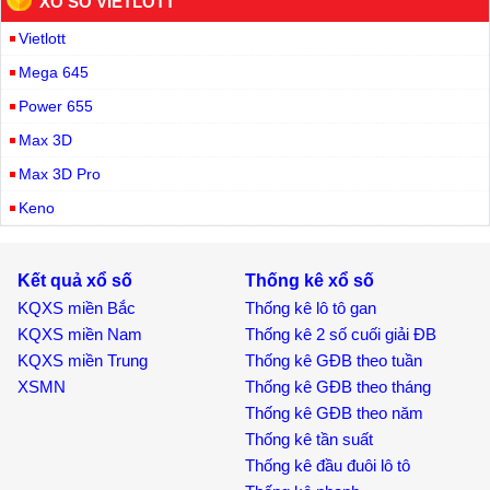
XỔ SỐ VIETLOTT
Vietlott
Mega 645
Power 655
Max 3D
Max 3D Pro
Keno
Kết quả xổ số
Thống kê xổ số
KQXS miền Bắc
Thống kê lô tô gan
KQXS miền Nam
Thống kê 2 số cuối giải ĐB
KQXS miền Trung
Thống kê GĐB theo tuần
XSMN
Thống kê GĐB theo tháng
Thống kê GĐB theo năm
Thống kê tần suất
Thống kê đầu đuôi lô tô