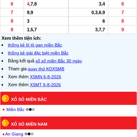
6
4
,7,8
3,4
6
7
9,9
0,3,6,9
7
8
3
6
8
9
1,5,7
3,7,7
9
Xem thêm tiện ích:
thống kê lô tô gan miền Bắc
thống kê giải đặc biệt miền Bắc
Bảng kết quả
xổ số miền Bắc 30 ngày
Tham gia
quay thử KQXSMB
Xem thêm
XSMN 6-8-2026
Xem thêm
XSMT 6-8-2026
XỔ SỐ MIỀN BẮC
Miền Bắc
XỔ SỐ MIỀN NAM
An Giang