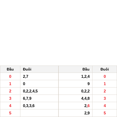
Đầu
Đuôi
Đầu
Đuôi
0
2,7
1,2,4
0
1
0
9
1
2
0,2,2,4,5
0,2,2
2
3
6,7,9
4,4,8
3
4
0,3,3,6
2,
6
4
5
2,9
5