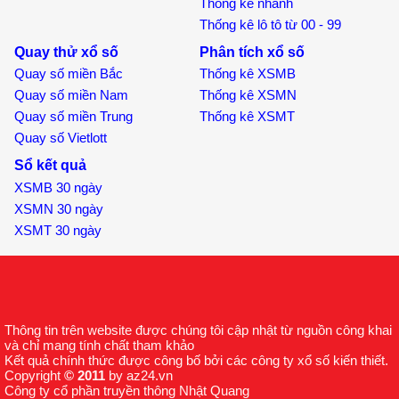
Thống kê nhanh
Thống kê lô tô từ 00 - 99
Quay thử xổ số
Phân tích xổ số
Quay số miền Bắc
Thống kê XSMB
Quay số miền Nam
Thống kê XSMN
Quay số miền Trung
Thống kê XSMT
Quay số Vietlott
Sổ kết quả
XSMB 30 ngày
XSMN 30 ngày
XSMT 30 ngày
Thông tin trên website được chúng tôi cập nhật từ nguồn công khai
và chỉ mang tính chất tham khảo
Kết quả chính thức được công bố bởi các công ty xổ số kiến thiết.
Copyright
© 2011
by az24.vn
Công ty cổ phần truyền thông Nhật Quang