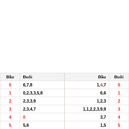
Đầu
Đuôi
Đầu
Đuôi
0
6,7,8
1,
4
,7
0
1
0,2,3,3,5,8
6,6
1
2
2,3,3,9
1,2,3
2
3
2,3,4,7
1,1,2,2,3,9,9
3
4
0
3,7
4
5
5,6
1,5
5