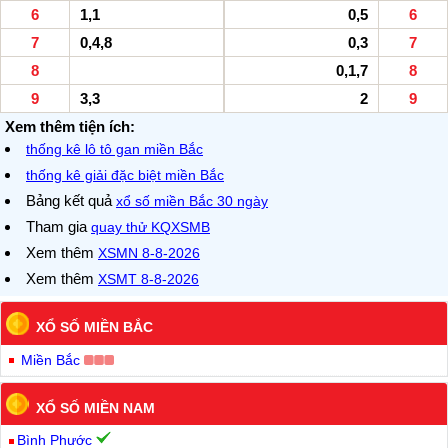
6
1,1
0,5
6
7
0,4,8
0,3
7
8
0,1,7
8
9
3,3
2
9
Xem thêm tiện ích:
thống kê lô tô gan miền Bắc
thống kê giải đặc biệt miền Bắc
Bảng kết quả
xổ số miền Bắc 30 ngày
Tham gia
quay thử KQXSMB
Xem thêm
XSMN 8-8-2026
Xem thêm
XSMT 8-8-2026
XỔ SỐ MIỀN BẮC
Miền Bắc
XỔ SỐ MIỀN NAM
Bình Phước