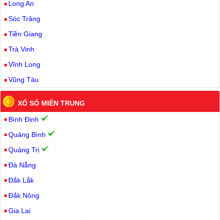
Long An
Sóc Trăng
Tiền Giang
Trà Vinh
Vĩnh Long
Vũng Tàu
XỔ SỐ MIỀN TRUNG
Bình Định
Quảng Bình
Quảng Trị
Đà Nẵng
Đắk Lắk
Đắk Nông
Gia Lai