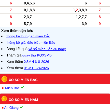
6
0,4,5,6
6
6
7
0,1,8,8
1,
2
,3,8,9
7
8
2,3,7
1,2,7,7
8
9
5,7,9
3,9
9
Xem thêm tiện ích:
thống kê lô tô gan miền Bắc
thống kê giải đặc biệt miền Bắc
Bảng kết quả
xổ số miền Bắc 30 ngày
Tham gia
quay thử KQXSMB
Xem thêm
XSMN 6-8-2026
Xem thêm
XSMT 6-8-2026
XỔ SỐ MIỀN BẮC
Miền Bắc
XỔ SỐ MIỀN NAM
An Giang