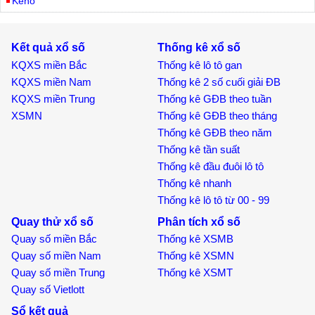
Keno
Kết quả xổ số
Thống kê xổ số
KQXS miền Bắc
Thống kê lô tô gan
KQXS miền Nam
Thống kê 2 số cuối giải ĐB
KQXS miền Trung
Thống kê GĐB theo tuần
XSMN
Thống kê GĐB theo tháng
Thống kê GĐB theo năm
Thống kê tần suất
Thống kê đầu đuôi lô tô
Thống kê nhanh
Thống kê lô tô từ 00 - 99
Quay thử xổ số
Phân tích xổ số
Quay số miền Bắc
Thống kê XSMB
Quay số miền Nam
Thống kê XSMN
Quay số miền Trung
Thống kê XSMT
Quay số Vietlott
Sổ kết quả