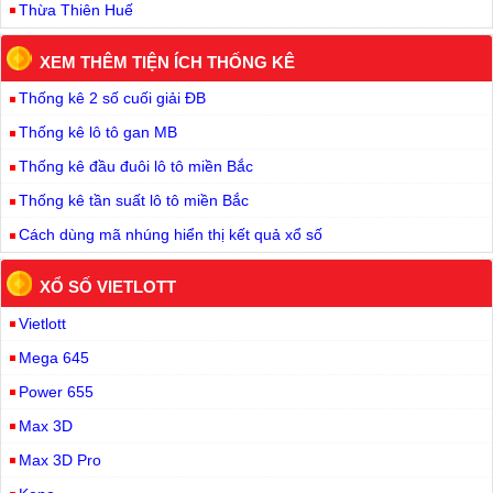
Thừa Thiên Huế
XEM THÊM TIỆN ÍCH THỐNG KÊ
Thống kê 2 số cuối giải ĐB
Thống kê lô tô gan MB
Thống kê đầu đuôi lô tô miền Bắc
Thống kê tần suất lô tô miền Bắc
Cách dùng mã nhúng hiển thị kết quả xổ số
XỔ SỐ VIETLOTT
Vietlott
Mega 645
Power 655
Max 3D
Max 3D Pro