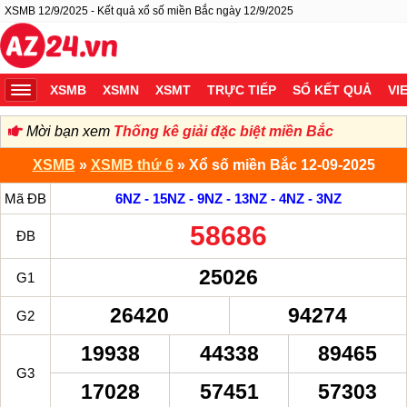
XSMB 12/9/2025 - Kết quả xổ số miền Bắc ngày 12/9/2025
XSMB
XSMN
XSMT
TRỰC TIẾP
SỔ KẾT QUẢ
VI
Mời bạn xem
Thống kê giải đặc biệt miền Bắc
XSMB
»
XSMB thứ 6
» Xổ số miền Bắc 12-09-2025
Mã ĐB
6NZ - 15NZ - 9NZ - 13NZ - 4NZ - 3NZ
58686
ĐB
25026
G1
26420
94274
G2
19938
44338
89465
G3
17028
57451
57303