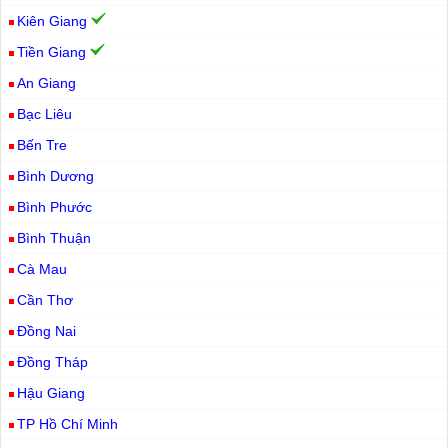
Kiên Giang
Tiền Giang
An Giang
Bạc Liêu
Bến Tre
Bình Dương
Bình Phước
Bình Thuận
Cà Mau
Cần Thơ
Đồng Nai
Đồng Tháp
Hậu Giang
TP Hồ Chí Minh