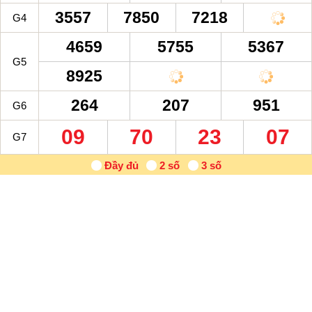
3557
7850
7218
G4
4659
5755
5367
G5
8925
264
207
951
G6
09
70
23
07
G7