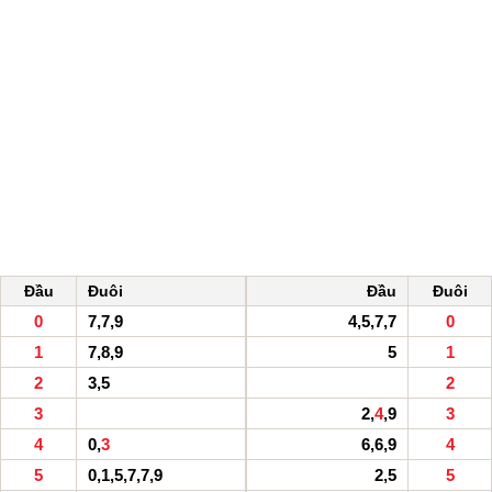
Đầu
Đuôi
Đầu
Đuôi
0
7,7,9
4,5,7,7
0
1
7,8,9
5
1
2
3,5
2
3
2,
4
,9
3
4
0,
3
6,6,9
4
5
0,1,5,7,7,9
2,5
5