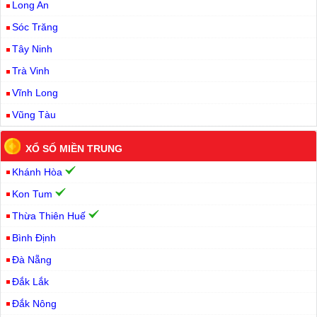
Long An
Sóc Trăng
Tây Ninh
Trà Vinh
Vĩnh Long
Vũng Tàu
XỔ SỐ MIỀN TRUNG
Khánh Hòa
Kon Tum
Thừa Thiên Huế
Bình Định
Đà Nẵng
Đắk Lắk
Đắk Nông