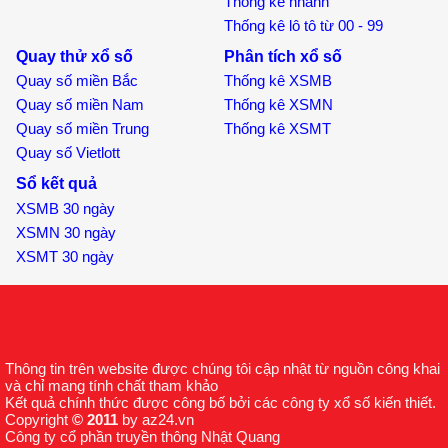
Thống kê nhanh
Thống kê lô tô từ 00 - 99
Quay thử xổ số
Phân tích xổ số
Quay số miền Bắc
Thống kê XSMB
Quay số miền Nam
Thống kê XSMN
Quay số miền Trung
Thống kê XSMT
Quay số Vietlott
Sổ kết quả
XSMB 30 ngày
XSMN 30 ngày
XSMT 30 ngày
Thông tin trên website được chúng tôi cập nhật từ nguồn công khai
và chỉ mang tính chất tham khảo
Kết quả chính thức được công bố bởi các công ty xổ số kiến thiết.
Copyright
© 2011
by az24.vn
Công ty cổ phần truyền thông Nhật Quang