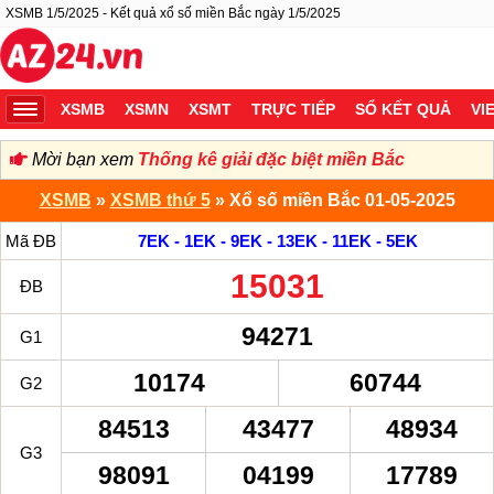
XSMB 1/5/2025 - Kết quả xổ số miền Bắc ngày 1/5/2025
XSMB
XSMN
XSMT
TRỰC TIẾP
SỔ KẾT QUẢ
VI
Mời bạn xem
Thống kê giải đặc biệt miền Bắc
XSMB
»
XSMB thứ 5
» Xổ số miền Bắc 01-05-2025
Mã ĐB
7EK - 1EK - 9EK - 13EK - 11EK - 5EK
15031
ĐB
94271
G1
10174
60744
G2
84513
43477
48934
G3
98091
04199
17789