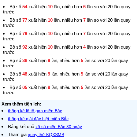
Bộ số
54
xuất hiện
10
lần, nhiều hơn
6
lần so với 20 lần quay
trước
Bộ số
77
xuất hiện
10
lần, nhiều hơn
7
lần so với 20 lần quay
trước
Bộ số
79
xuất hiện
10
lần, nhiều hơn
7
lần so với 20 lần quay
trước
Bộ số
92
xuất hiện
10
lần, nhiều hơn
4
lần so với 20 lần quay
trước
Bộ số
38
xuất hiện
9
lần, nhiều hơn
5
lần so với 20 lần quay
trước
Bộ số
48
xuất hiện
9
lần, nhiều hơn
5
lần so với 20 lần quay
trước
Bộ số
05
xuất hiện
9
lần, nhiều hơn
5
lần so với 20 lần quay
trước
Xem thêm tiện ích:
thống kê lô tô gan miền Bắc
thống kê giải đặc biệt miền Bắc
Bảng kết quả
xổ số miền Bắc 30 ngày
Tham gia
quay thử KQXSMB