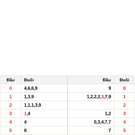
Đầu
Đuôi
Đầu
Đuôi
0
4,6,6,9
9
0
1
1,3,9
1,2,2,2,
3
,7,9
1
2
1,1,1,3,9
2
3
1
,4
1,2
3
4
4
0,3,4,7,7
4
5
8
7
5