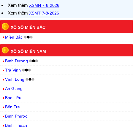
Xem thêm
XSMN 7-8-2026
Xem thêm
XSMT 7-8-2026
XỔ SỐ MIỀN BẮC
Miền Bắc
XỔ SỐ MIỀN NAM
Bình Dương
Trà Vinh
Vĩnh Long
An Giang
Bạc Liêu
Bến Tre
Bình Phước
Bình Thuận