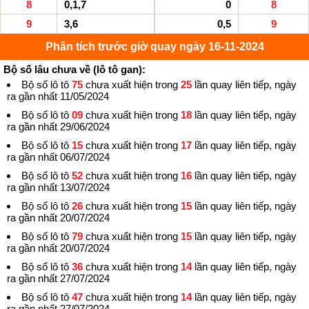
8
0,1,7
0
8
9
3,6
0,5
9
Phân tích trước giờ quay ngày 16-11-2024
Bộ số lâu chưa về (lô tô gan):
Bộ số lô tô
75
chưa xuất hiện trong
25
lần quay liên tiếp, ngày
ra gần nhất 11/05/2024
Bộ số lô tô
09
chưa xuất hiện trong
18
lần quay liên tiếp, ngày
ra gần nhất 29/06/2024
Bộ số lô tô
15
chưa xuất hiện trong
17
lần quay liên tiếp, ngày
ra gần nhất 06/07/2024
Bộ số lô tô
52
chưa xuất hiện trong
16
lần quay liên tiếp, ngày
ra gần nhất 13/07/2024
Bộ số lô tô
26
chưa xuất hiện trong
15
lần quay liên tiếp, ngày
ra gần nhất 20/07/2024
Bộ số lô tô
79
chưa xuất hiện trong
15
lần quay liên tiếp, ngày
ra gần nhất 20/07/2024
Bộ số lô tô
36
chưa xuất hiện trong
14
lần quay liên tiếp, ngày
ra gần nhất 27/07/2024
Bộ số lô tô
47
chưa xuất hiện trong
14
lần quay liên tiếp, ngày
ra gần nhất 27/07/2024