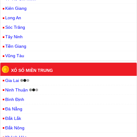
Kiên Giang
Long An
Sóc Trăng
Tây Ninh
Tiền Giang
Vũng Tàu
XỔ SỐ MIỀN TRUNG
Gia Lai
Ninh Thuận
Bình Định
Đà Nẵng
Đắk Lắk
Đắk Nông