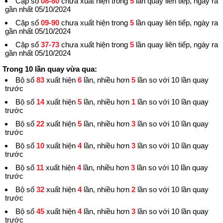
Cặp số
08-80
chưa xuất hiện trong
5
lần quay liên tiếp, ngày ra
gần nhất 05/10/2024
Cặp số
09-90
chưa xuất hiện trong
5
lần quay liên tiếp, ngày ra
gần nhất 05/10/2024
Cặp số
37-73
chưa xuất hiện trong
5
lần quay liên tiếp, ngày ra
gần nhất 05/10/2024
Trong 10 lần quay vừa qua:
Bộ số
83
xuất hiện
6
lần, nhiều hơn
5
lần so với 10 lần quay
trước
Bộ số
14
xuất hiện
5
lần, nhiều hơn
1
lần so với 10 lần quay
trước
Bộ số
22
xuất hiện
5
lần, nhiều hơn
3
lần so với 10 lần quay
trước
Bộ số
10
xuất hiện
4
lần, nhiều hơn
3
lần so với 10 lần quay
trước
Bộ số
11
xuất hiện
4
lần, nhiều hơn
3
lần so với 10 lần quay
trước
Bộ số
32
xuất hiện
4
lần, nhiều hơn
2
lần so với 10 lần quay
trước
Bộ số
45
xuất hiện
4
lần, nhiều hơn
3
lần so với 10 lần quay
trước