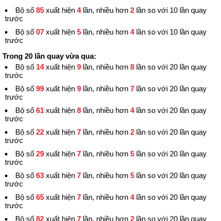
Bộ số
85
xuất hiện
4
lần, nhiều hơn
2
lần so với 10 lần quay
trước
Bộ số
07
xuất hiện
5
lần, nhiều hơn
4
lần so với 10 lần quay
trước
Trong 20 lần quay vừa qua:
Bộ số
14
xuất hiện
9
lần, nhiều hơn
8
lần so với 20 lần quay
trước
Bộ số
99
xuất hiện
9
lần, nhiều hơn
7
lần so với 20 lần quay
trước
Bộ số
61
xuất hiện
8
lần, nhiều hơn
4
lần so với 20 lần quay
trước
Bộ số
22
xuất hiện
7
lần, nhiều hơn
2
lần so với 20 lần quay
trước
Bộ số
29
xuất hiện
7
lần, nhiều hơn
5
lần so với 20 lần quay
trước
Bộ số
63
xuất hiện
7
lần, nhiều hơn
5
lần so với 20 lần quay
trước
Bộ số
65
xuất hiện
7
lần, nhiều hơn
4
lần so với 20 lần quay
trước
Bộ số
82
xuất hiện
7
lần, nhiều hơn
2
lần so với 20 lần quay