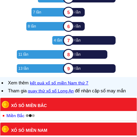
5
7 lần
6 lần
6
8 lần
6 lần
7
4 lần
9 lần
8
11 lần
8 lần
9
13 lần
9 lần
Xem thêm
kết quả xổ số miền Nam thứ 7
Tham gia
để nhận cặp số may mắn
quay thử xổ số Long An
XỔ SỐ MIỀN BẮC
Miền Bắc
XỔ SỐ MIỀN NAM