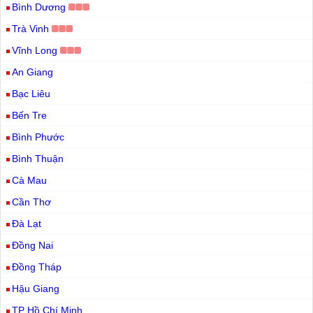
Bình Dương
Trà Vinh
Vĩnh Long
An Giang
Bạc Liêu
Bến Tre
Bình Phước
Bình Thuận
Cà Mau
Cần Thơ
Đà Lạt
Đồng Nai
Đồng Tháp
Hậu Giang
TP Hồ Chí Minh