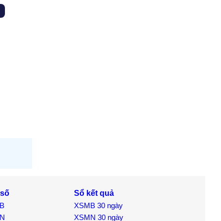
 số
Sổ kết quả
MB
XSMB 30 ngày
MN
XSMN 30 ngày