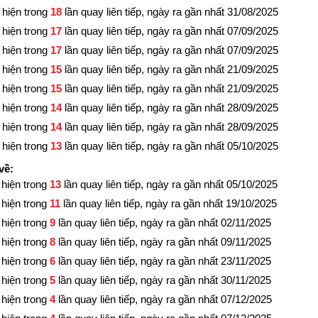
hiện trong
18
lần quay liên tiếp, ngày ra gần nhất 31/08/2025
hiện trong
17
lần quay liên tiếp, ngày ra gần nhất 07/09/2025
hiện trong
17
lần quay liên tiếp, ngày ra gần nhất 07/09/2025
hiện trong
15
lần quay liên tiếp, ngày ra gần nhất 21/09/2025
hiện trong
15
lần quay liên tiếp, ngày ra gần nhất 21/09/2025
hiện trong
14
lần quay liên tiếp, ngày ra gần nhất 28/09/2025
hiện trong
14
lần quay liên tiếp, ngày ra gần nhất 28/09/2025
hiện trong
13
lần quay liên tiếp, ngày ra gần nhất 05/10/2025
về:
hiện trong
13
lần quay liên tiếp, ngày ra gần nhất 05/10/2025
hiện trong
11
lần quay liên tiếp, ngày ra gần nhất 19/10/2025
hiện trong
9
lần quay liên tiếp, ngày ra gần nhất 02/11/2025
hiện trong
8
lần quay liên tiếp, ngày ra gần nhất 09/11/2025
hiện trong
6
lần quay liên tiếp, ngày ra gần nhất 23/11/2025
hiện trong
5
lần quay liên tiếp, ngày ra gần nhất 30/11/2025
hiện trong
4
lần quay liên tiếp, ngày ra gần nhất 07/12/2025