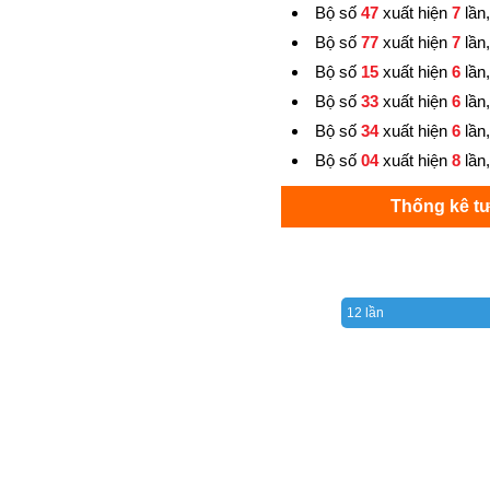
Bộ số
47
xuất hiện
7
lần
Bộ số
77
xuất hiện
7
lần
Bộ số
15
xuất hiện
6
lần
Bộ số
33
xuất hiện
6
lần
Bộ số
34
xuất hiện
6
lần
Bộ số
04
xuất hiện
8
lần
Thống kê tư
12 lần