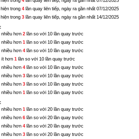
hiện trong
4
lần quay liên tiếp, ngày ra gần nhất 07/12/2025
hiện trong
4
lần quay liên tiếp, ngày ra gần nhất 07/12/2025
hiện trong
3
lần quay liên tiếp, ngày ra gần nhất 14/12/2025
:
, nhiều hơn
2
lần so với 10 lần quay trước
, nhiều hơn
1
lần so với 10 lần quay trước
, nhiều hơn
4
lần so với 10 lần quay trước
 ít hơn
1
lần so với 10 lần quay trước
, nhiều hơn
4
lần so với 10 lần quay trước
, nhiều hơn
3
lần so với 10 lần quay trước
, nhiều hơn
3
lần so với 10 lần quay trước
, nhiều hơn
1
lần so với 10 lần quay trước
:
, nhiều hơn
1
lần so với 20 lần quay trước
, nhiều hơn
6
lần so với 20 lần quay trước
, nhiều hơn
4
lần so với 20 lần quay trước
, nhiều hơn
3
lần so với 20 lần quay trước