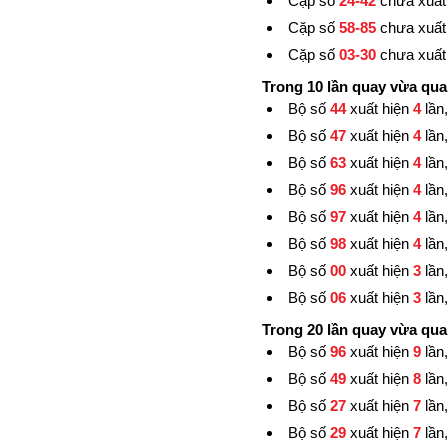
Cặp số
24-42
chưa xuất 
Cặp số
58-85
chưa xuất 
Cặp số
03-30
chưa xuất 
Trong 10 lần quay vừa qua
Bộ số
44
xuất hiện
4
lần
Bộ số
47
xuất hiện
4
lần
Bộ số
63
xuất hiện
4
lần
Bộ số
96
xuất hiện
4
lần,
Bộ số
97
xuất hiện
4
lần
Bộ số
98
xuất hiện
4
lần
Bộ số
00
xuất hiện
3
lần
Bộ số
06
xuất hiện
3
lần
Trong 20 lần quay vừa qua
Bộ số
96
xuất hiện
9
lần
Bộ số
49
xuất hiện
8
lần
Bộ số
27
xuất hiện
7
lần
Bộ số
29
xuất hiện
7
lần