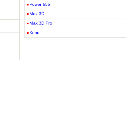
Power 655
Max 3D
Max 3D Pro
Keno