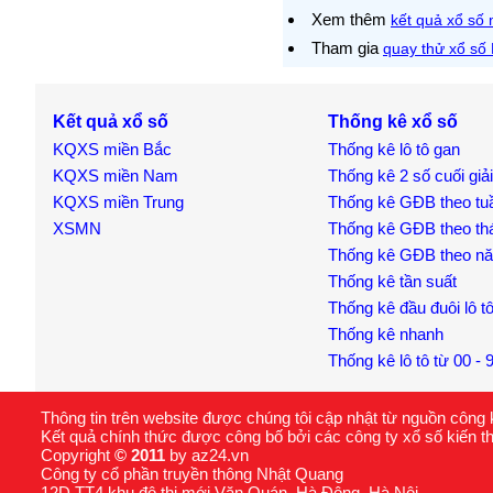
Xem thêm
kết quả xổ số 
Tham gia
quay thử xổ số
Kết quả xổ số
Thống kê xổ số
KQXS miền Bắc
Thống kê lô tô gan
KQXS miền Nam
Thống kê 2 số cuối giả
KQXS miền Trung
Thống kê GĐB theo tu
XSMN
Thống kê GĐB theo th
Thống kê GĐB theo n
Thống kê tần suất
Thống kê đầu đuôi lô t
Thống kê nhanh
Thống kê lô tô từ 00 - 
Thông tin trên website được chúng tôi cập nhật từ nguồn công 
Kết quả chính thức được công bố bởi các công ty xổ số kiến th
Copyright
© 2011
by az24.vn
Công ty cổ phần truyền thông Nhật Quang
12D TT4 khu đô thị mới Văn Quán, Hà Đông, Hà Nội