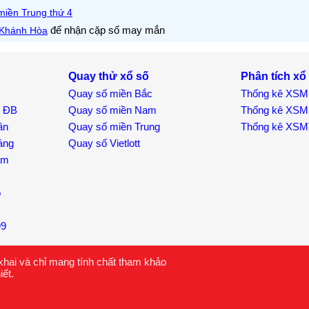
miền Trung thứ 4
để nhận cặp số may mắn
 Khánh Hòa
Quay thử xổ số
Phân tích xổ
Quay số miền Bắc
Thống kê XS
i ĐB
Quay số miền Nam
Thống kê XS
ần
Quay số miền Trung
Thống kê XSM
áng
Quay số Vietlott
ăm
ô
99
khai và chỉ mang tính chất tham khảo
iết.