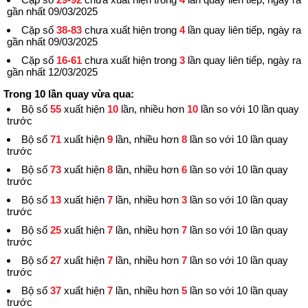
gần nhất 09/03/2025
Cặp số
38-83
chưa xuất hiện trong
4
lần quay liên tiếp, ngày ra
gần nhất 09/03/2025
Cặp số
16-61
chưa xuất hiện trong
3
lần quay liên tiếp, ngày ra
gần nhất 12/03/2025
Trong 10 lần quay vừa qua:
Bộ số
55
xuất hiện
10
lần, nhiều hơn
10
lần so với 10 lần quay
trước
Bộ số
71
xuất hiện
9
lần, nhiều hơn
8
lần so với 10 lần quay
trước
Bộ số
73
xuất hiện
8
lần, nhiều hơn
6
lần so với 10 lần quay
trước
Bộ số
13
xuất hiện
7
lần, nhiều hơn
3
lần so với 10 lần quay
trước
Bộ số
25
xuất hiện
7
lần, nhiều hơn
7
lần so với 10 lần quay
trước
Bộ số
27
xuất hiện
7
lần, nhiều hơn
7
lần so với 10 lần quay
trước
Bộ số
37
xuất hiện
7
lần, nhiều hơn
5
lần so với 10 lần quay
trước