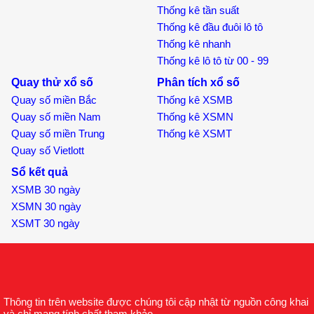
Thống kê tần suất
Thống kê đầu đuôi lô tô
Thống kê nhanh
Thống kê lô tô từ 00 - 99
Quay thử xổ số
Phân tích xổ số
Quay số miền Bắc
Thống kê XSMB
Quay số miền Nam
Thống kê XSMN
Quay số miền Trung
Thống kê XSMT
Quay số Vietlott
Sổ kết quả
XSMB 30 ngày
XSMN 30 ngày
XSMT 30 ngày
Thông tin trên website được chúng tôi cập nhật từ nguồn công khai
và chỉ mang tính chất tham khảo