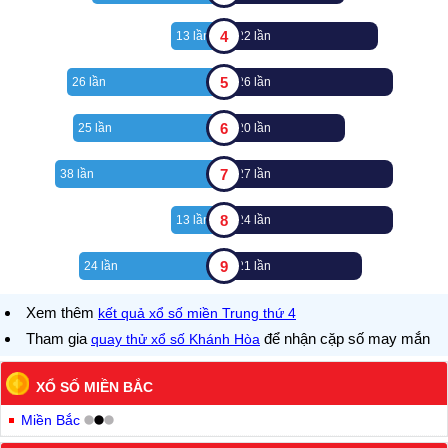
4
13 lần
22 lần
5
26 lần
26 lần
6
25 lần
20 lần
7
38 lần
27 lần
8
13 lần
24 lần
9
24 lần
21 lần
Xem thêm
kết quả xổ số miền Trung thứ 4
Tham gia
để nhận cặp số may mắn
quay thử xổ số Khánh Hòa
XỔ SỐ MIỀN BẮC
Miền Bắc