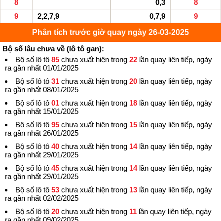
8
0,3
8
9
2,2,7,9
0,7,9
9
Phân tích trước giờ quay ngày 26-03-2025
Bộ số lâu chưa về (lô tô gan):
Bộ số lô tô
85
chưa xuất hiện trong
22
lần quay liên tiếp, ngày
ra gần nhất 01/01/2025
Bộ số lô tô
31
chưa xuất hiện trong
20
lần quay liên tiếp, ngày
ra gần nhất 08/01/2025
Bộ số lô tô
01
chưa xuất hiện trong
18
lần quay liên tiếp, ngày
ra gần nhất 15/01/2025
Bộ số lô tô
95
chưa xuất hiện trong
15
lần quay liên tiếp, ngày
ra gần nhất 26/01/2025
Bộ số lô tô
40
chưa xuất hiện trong
14
lần quay liên tiếp, ngày
ra gần nhất 29/01/2025
Bộ số lô tô
45
chưa xuất hiện trong
14
lần quay liên tiếp, ngày
ra gần nhất 29/01/2025
Bộ số lô tô
53
chưa xuất hiện trong
13
lần quay liên tiếp, ngày
ra gần nhất 02/02/2025
Bộ số lô tô
20
chưa xuất hiện trong
11
lần quay liên tiếp, ngày
ra gần nhất 09/02/2025