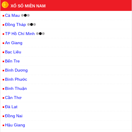
XỔ SỐ MIỀN NAM
Cà Mau
Đồng Tháp
TP Hồ Chí Minh
An Giang
Bạc Liêu
Bến Tre
Bình Dương
Bình Phước
Bình Thuận
Cần Thơ
Đà Lạt
Đồng Nai
Hậu Giang