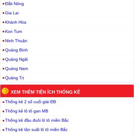
Đắk Nông
Gia Lai
Khánh Hòa
Kon Tum
Ninh Thuận
Quảng Bình
Quảng Ngãi
Quảng Nam
Quảng Trị
XEM THÊM TIỆN ÍCH THỐNG KÊ
Thống kê 2 số cuối giải ĐB
Thống kê lô tô gan MB
Thống kê đầu đuôi lô tô miền Bắc
Thống kê tần suất lô tô miền Bắc