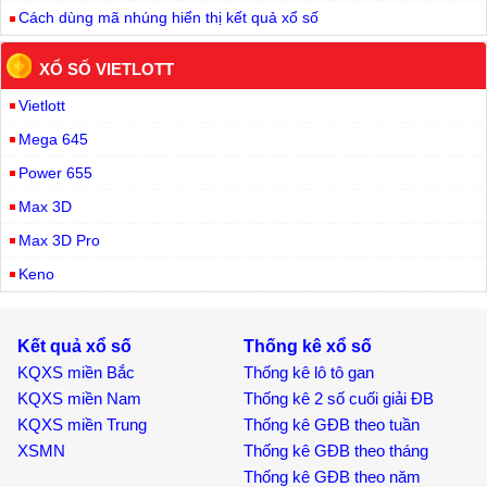
Cách dùng mã nhúng hiển thị kết quả xổ số
XỔ SỐ VIETLOTT
Vietlott
Mega 645
Power 655
Max 3D
Max 3D Pro
Keno
Kết quả xổ số
Thống kê xổ số
KQXS miền Bắc
Thống kê lô tô gan
KQXS miền Nam
Thống kê 2 số cuối giải ĐB
KQXS miền Trung
Thống kê GĐB theo tuần
XSMN
Thống kê GĐB theo tháng
Thống kê GĐB theo năm