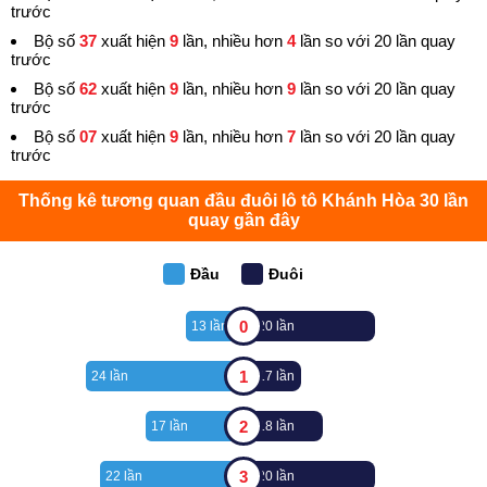
trước
Bộ số
37
xuất hiện
9
lần, nhiều hơn
4
lần so với 20 lần quay
trước
Bộ số
62
xuất hiện
9
lần, nhiều hơn
9
lần so với 20 lần quay
trước
Bộ số
07
xuất hiện
9
lần, nhiều hơn
7
lần so với 20 lần quay
trước
Thống kê tương quan đầu đuôi lô tô Khánh Hòa 30 lần
quay gần đây
Đầu
Đuôi
0
13 lần
20 lần
1
24 lần
17 lần
2
17 lần
18 lần
3
22 lần
20 lần