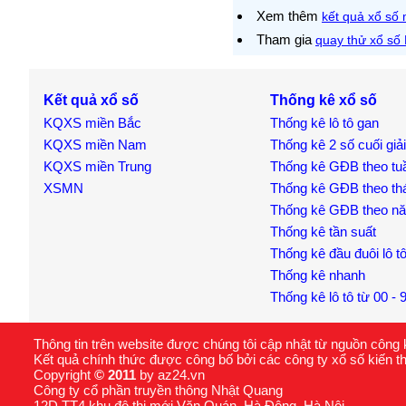
Xem thêm
kết quả xổ số 
Tham gia
quay thử xổ số
Kết quả xổ số
Thống kê xổ số
KQXS miền Bắc
Thống kê lô tô gan
KQXS miền Nam
Thống kê 2 số cuối giả
KQXS miền Trung
Thống kê GĐB theo tu
XSMN
Thống kê GĐB theo th
Thống kê GĐB theo n
Thống kê tần suất
Thống kê đầu đuôi lô t
Thống kê nhanh
Thống kê lô tô từ 00 - 
Thông tin trên website được chúng tôi cập nhật từ nguồn công 
Kết quả chính thức được công bố bởi các công ty xổ số kiến th
Copyright
© 2011
by az24.vn
Công ty cổ phần truyền thông Nhật Quang
12D TT4 khu đô thị mới Văn Quán, Hà Đông, Hà Nội