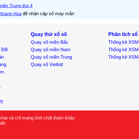
miền Trung thứ 4
để nhận cặp số may mắn
 Khánh Hòa
Quay thử xổ số
Phân tích xổ
Quay số miền Bắc
Thống kê XS
i ĐB
Quay số miền Nam
Thống kê XS
ần
Quay số miền Trung
Thống kê XSM
áng
Quay số Vietlott
ăm
ô
99
khai và chỉ mang tính chất tham khảo
iết.