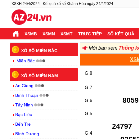
XSKH 24/4/2024 - Kết quả xổ số Khánh Hòa ngày 24/4/2024
XSMB
XSMN
XSMT
TRỰC TIẾP
SỔ KẾT QUẢ
Mời bạn xem
Thống kê
XỔ SỐ MIỀN BẮC
XS
Miền Bắc
G.8
XỔ SỐ MIỀN NAM
An Giang
G.7
Bình Thuận
8059
G.6
Tây Ninh
G.5
Bạc Liêu
Bến Tre
24797
G.4
Bình Dương