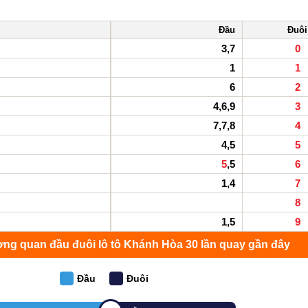
Đầu
Đuôi
3,7
0
1
1
6
2
4,6,9
3
7,7,8
4
4,5
5
5
,5
6
1,4
7
8
1,5
9
ng quan đầu đuôi lô tô Khánh Hòa 30 lần quay gần đây
Đầu
Đuôi