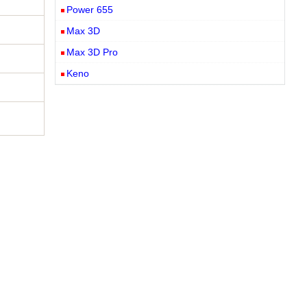
Power 655
Max 3D
Max 3D Pro
Keno