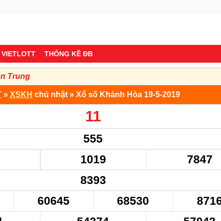
VIETLOTT
THỐNG KÊ ĐB
ền Trung
T
»
XSKH
chủ nhật » Xổ số Khánh Hòa 19-5-2019
11
555
1019
7847
8393
60645
68530
871