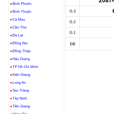
2087
Bình Phước
G.3
Bình Thuận
Cà Mau
G.2
Cần Thơ
G.1
Đà Lạt
Đồng Nai
ĐB
Đồng Tháp
Hậu Giang
TP Hồ Chí Minh
Kiên Giang
Long An
Sóc Trăng
Tây Ninh
Tiền Giang