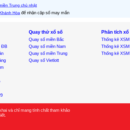
 miền Trung chủ nhật
để nhận cặp số may mắn
 Khánh Hòa
Quay thử xổ số
Phân tích xổ
Quay số miền Bắc
Thống kê XS
i ĐB
Quay số miền Nam
Thống kê XS
ần
Quay số miền Trung
Thống kê XSM
áng
Quay số Vietlott
ăm
ô
99
khai và chỉ mang tính chất tham khảo
iết.