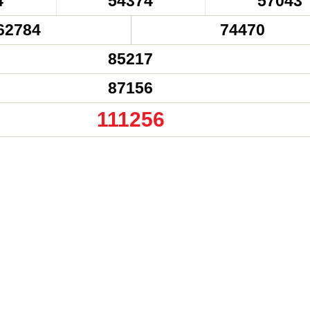
4
54374
57043
62784
74470
85217
87156
111256