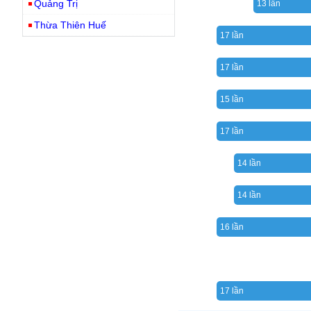
Quảng Trị
13 lần
Thừa Thiên Huế
17 lần
17 lần
15 lần
17 lần
14 lần
14 lần
16 lần
17 lần