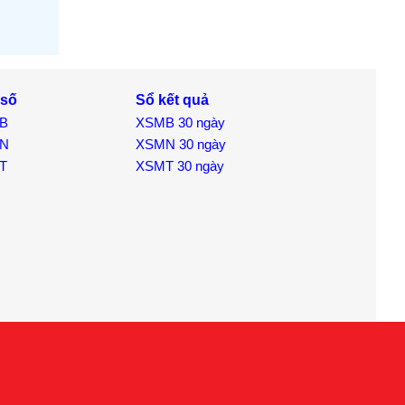
 số
Sổ kết quả
MB
XSMB 30 ngày
MN
XSMN 30 ngày
T
XSMT 30 ngày