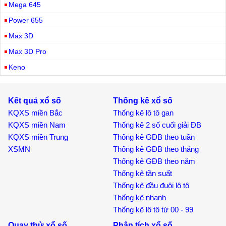
Mega 645
Power 655
Max 3D
Max 3D Pro
Keno
Kết quả xổ số
Thống kê xổ số
KQXS miền Bắc
Thống kê lô tô gan
KQXS miền Nam
Thống kê 2 số cuối giải ĐB
KQXS miền Trung
Thống kê GĐB theo tuần
XSMN
Thống kê GĐB theo tháng
Thống kê GĐB theo năm
Thống kê tần suất
Thống kê đầu đuôi lô tô
Thống kê nhanh
Thống kê lô tô từ 00 - 99
Quay thử xổ số
Phân tích xổ số