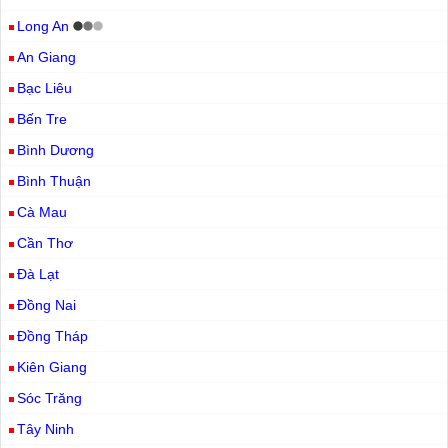
Long An
An Giang
Bạc Liêu
Bến Tre
Bình Dương
Bình Thuận
Cà Mau
Cần Thơ
Đà Lạt
Đồng Nai
Đồng Tháp
Kiên Giang
Sóc Trăng
Tây Ninh