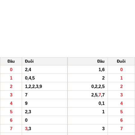
Đầu
Đuôi
Đầu
Đuôi
0
2,4
1,6
0
1
0,4,5
2
1
2
1,2,2,3,9
0,2,2,5
2
3
7
2,5,
7
,7
3
4
9
0,1
4
5
2,3
1
5
6
0
6
7
3
,3
3
7