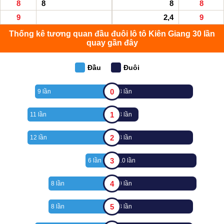
8
8
8
8
9
2,4
9
Thống kê tương quan đầu đuôi lô tô Kiên Giang 30 lần
quay gần đây
Đầu
Đuôi
0
9 lần
8 lần
1
11 lần
3 lần
2
12 lần
8 lần
3
6 lần
10 lần
4
8 lần
9 lần
5
8 lần
8 lần