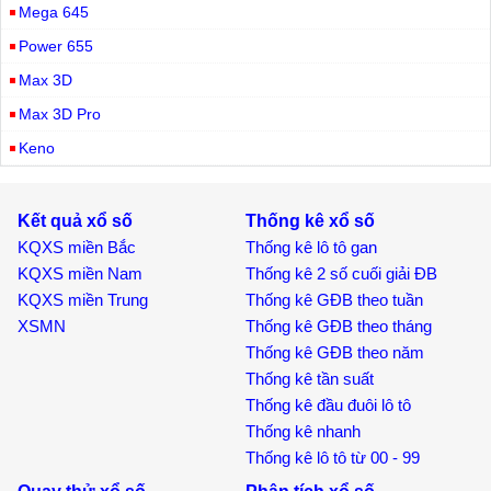
Mega 645
Power 655
Max 3D
Max 3D Pro
Keno
Kết quả xổ số
Thống kê xổ số
KQXS miền Bắc
Thống kê lô tô gan
KQXS miền Nam
Thống kê 2 số cuối giải ĐB
KQXS miền Trung
Thống kê GĐB theo tuần
XSMN
Thống kê GĐB theo tháng
Thống kê GĐB theo năm
Thống kê tần suất
Thống kê đầu đuôi lô tô
Thống kê nhanh
Thống kê lô tô từ 00 - 99