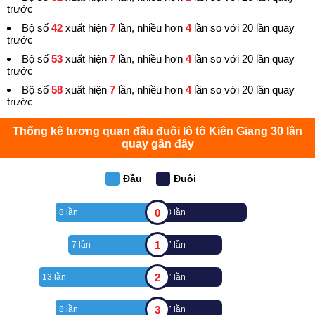
trước
Bộ số
42
xuất hiện
7
lần, nhiều hơn
4
lần so với 20 lần quay
trước
Bộ số
53
xuất hiện
7
lần, nhiều hơn
4
lần so với 20 lần quay
trước
Bộ số
58
xuất hiện
7
lần, nhiều hơn
4
lần so với 20 lần quay
trước
Thống kê tương quan đầu đuôi lô tô Kiên Giang 30 lần
quay gần đây
Đầu
Đuôi
0
8 lần
8 lần
1
7 lần
7 lần
2
13 lần
7 lần
3
8 lần
7 lần