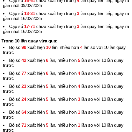
Cặp số
16-61
chưa xuất hiện trong
4
lần quay liên tiếp, ngày ra
gần nhất 09/02/2025
Cặp số
13-31
chưa xuất hiện trong
3
lần quay liên tiếp, ngày ra
gần nhất 16/02/2025
Cặp số
17-71
chưa xuất hiện trong
3
lần quay liên tiếp, ngày ra
gần nhất 16/02/2025
Trong 10 lần quay vừa qua:
Bộ số
98
xuất hiện
10
lần, nhiều hơn
4
lần so với 10 lần quay
trước
Bộ số
42
xuất hiện
6
lần, nhiều hơn
5
lần so với 10 lần quay
trước
Bộ số
77
xuất hiện
6
lần, nhiều hơn
4
lần so với 10 lần quay
trước
Bộ số
23
xuất hiện
5
lần, nhiều hơn
4
lần so với 10 lần quay
trước
Bộ số
24
xuất hiện
5
lần, nhiều hơn
3
lần so với 10 lần quay
trước
Bộ số
64
xuất hiện
5
lần, nhiều hơn
1
lần so với 10 lần quay
trước
Bộ số
71
xuất hiện
5
lần, nhiều hơn
1
lần so với 10 lần quay
trước