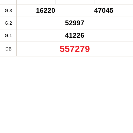
16220
47045
G.3
52997
G.2
41226
G.1
557279
ĐB