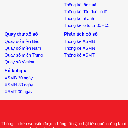
Thống kê tần suất
Thống kê đầu đuôi lô tô
Thống kê nhanh
Thống kê lô tô từ 00 - 99
Quay thử xổ số
Phân tích xổ số
Quay số miền Bắc
Thống kê XSMB
Quay số miền Nam
Thống kê XSMN
Quay số miền Trung
Thống kê XSMT
Quay số Vietlott
Sổ kết quả
XSMB 30 ngày
XSMN 30 ngày
XSMT 30 ngày
Thông tin trên website được chúng tôi cập nhật từ nguồn công khai