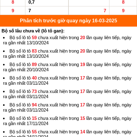
8
0,7
8
9
7
7
9
Phân tích trước giờ quay ngày 16-03-2025
Bộ số lâu chưa về (lô tô gan):
Bộ số lô tô
59
chưa xuất hiện trong
20
lần quay liên tiếp, ngày
ra gần nhất 13/10/2024
Bộ số lô tô
83
chưa xuất hiện trong
20
lần quay liên tiếp, ngày
ra gần nhất 13/10/2024
Bộ số lô tô
89
chưa xuất hiện trong
19
lần quay liên tiếp, ngày
ra gần nhất 20/10/2024
Bộ số lô tô
40
chưa xuất hiện trong
17
lần quay liên tiếp, ngày
ra gần nhất 03/11/2024
Bộ số lô tô
73
chưa xuất hiện trong
17
lần quay liên tiếp, ngày
ra gần nhất 03/11/2024
Bộ số lô tô
94
chưa xuất hiện trong
17
lần quay liên tiếp, ngày
ra gần nhất 03/11/2024
Bộ số lô tô
15
chưa xuất hiện trong
15
lần quay liên tiếp, ngày
ra gần nhất 17/11/2024
Bộ số lô tô
55
chưa xuất hiện trong
14
lần quay liên tiếp, ngày
ra gần nhất 24/11/2024