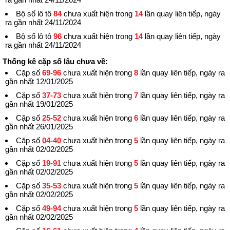
Bộ số lô tô
84
chưa xuất hiện trong
14
lần quay liên tiếp, ngày
ra gần nhất 24/11/2024
Bộ số lô tô
96
chưa xuất hiện trong
14
lần quay liên tiếp, ngày
ra gần nhất 24/11/2024
Thống kê cặp số lâu chưa về:
Cặp số
69-96
chưa xuất hiện trong
8
lần quay liên tiếp, ngày ra
gần nhất 12/01/2025
Cặp số
37-73
chưa xuất hiện trong
7
lần quay liên tiếp, ngày ra
gần nhất 19/01/2025
Cặp số
25-52
chưa xuất hiện trong
6
lần quay liên tiếp, ngày ra
gần nhất 26/01/2025
Cặp số
04-40
chưa xuất hiện trong
5
lần quay liên tiếp, ngày ra
gần nhất 02/02/2025
Cặp số
19-91
chưa xuất hiện trong
5
lần quay liên tiếp, ngày ra
gần nhất 02/02/2025
Cặp số
35-53
chưa xuất hiện trong
5
lần quay liên tiếp, ngày ra
gần nhất 02/02/2025
Cặp số
49-94
chưa xuất hiện trong
5
lần quay liên tiếp, ngày ra
gần nhất 02/02/2025