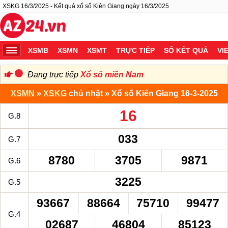
XSKG 16/3/2025 - Kết quả xổ số Kiên Giang ngày 16/3/2025
XSMB
XSMN
XSMT
TRỰC TIẾP
SỔ KẾT QUẢ
VI
Đang trực tiếp
Xổ số miền Nam
XSMN
»
XSKG
chủ nhật » Xổ số Kiên Giang 16-3-2025
16
G.8
033
G.7
8780
3705
9871
G.6
3225
G.5
93667
88664
75710
99477
G.4
02687
46804
85123