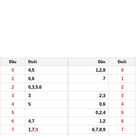
Đầu
Đuôi
Đầu
Đuôi
0
4,5
1,2,8
0
1
0,6
7
1
2
0,3,5,6
2
3
3
2,3
3
4
5
0,6
4
5
0,2,4
5
6
4,7
1,2
6
7
1,7,
9
6,7,8,9
7