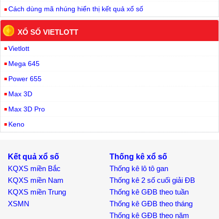
Cách dùng mã nhúng hiển thị kết quả xổ số
XỔ SỐ VIETLOTT
Vietlott
Mega 645
Power 655
Max 3D
Max 3D Pro
Keno
Kết quả xổ số
Thống kê xổ số
KQXS miền Bắc
Thống kê lô tô gan
KQXS miền Nam
Thống kê 2 số cuối giải ĐB
KQXS miền Trung
Thống kê GĐB theo tuần
XSMN
Thống kê GĐB theo tháng
Thống kê GĐB theo năm