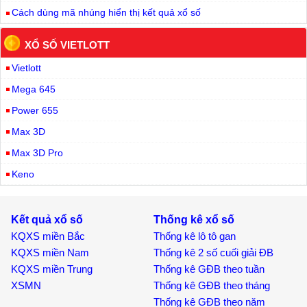
Cách dùng mã nhúng hiển thị kết quả xổ số
XỔ SỐ VIETLOTT
Vietlott
Mega 645
Power 655
Max 3D
Max 3D Pro
Keno
Kết quả xổ số
Thống kê xổ số
KQXS miền Bắc
Thống kê lô tô gan
KQXS miền Nam
Thống kê 2 số cuối giải ĐB
KQXS miền Trung
Thống kê GĐB theo tuần
XSMN
Thống kê GĐB theo tháng
Thống kê GĐB theo năm