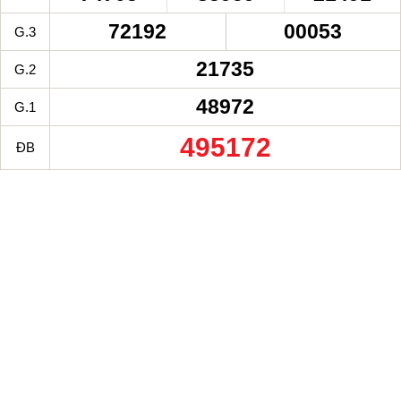
72192
00053
G.3
21735
G.2
48972
G.1
495172
ĐB