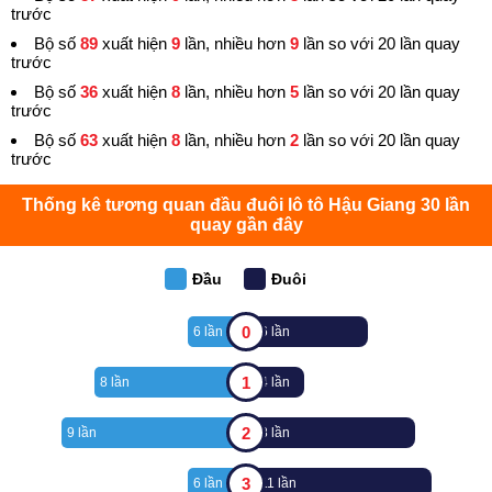
trước
Bộ số
89
xuất hiện
9
lần, nhiều hơn
9
lần so với 20 lần quay
trước
Bộ số
36
xuất hiện
8
lần, nhiều hơn
5
lần so với 20 lần quay
trước
Bộ số
63
xuất hiện
8
lần, nhiều hơn
2
lần so với 20 lần quay
trước
Thống kê tương quan đầu đuôi lô tô Hậu Giang 30 lần
quay gần đây
Đầu
Đuôi
0
6 lần
6 lần
1
8 lần
4 lần
2
9 lần
8 lần
3
6 lần
11 lần