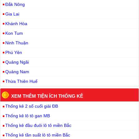
Đắk Nông
Gia Lai
Khánh Hòa
Kon Tum
Ninh Thuận
Phú Yên
Quảng Ngãi
Quảng Nam
Thừa Thiên Huế
XEM THÊM TIỆN ÍCH THỐNG KÊ
Thống kê 2 số cuối giải ĐB
Thống kê lô tô gan MB
Thống kê đầu đuôi lô tô miền Bắc
Thống kê tần suất lô tô miền Bắc