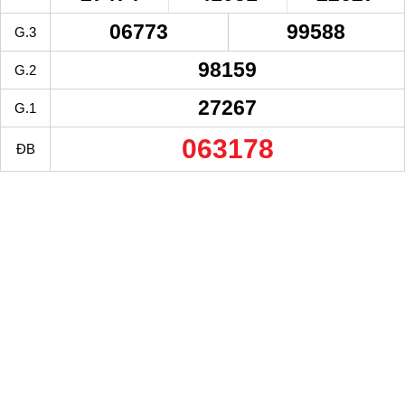
06773
99588
G.3
98159
G.2
27267
G.1
063178
ĐB