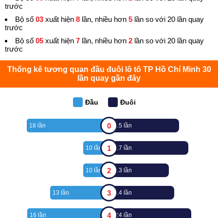
trước
Bộ số
03
xuất hiện
8
lần, nhiều hơn
5
lần so với 20 lần quay
trước
Bộ số
05
xuất hiện
7
lần, nhiều hơn
2
lần so với 20 lần quay
trước
Thống kê tương quan đầu đuôi lô tô TP Hồ Chí Minh 30
lần quay gần đây
Đầu
Đuôi
0
18 lần
15 lần
1
10 lần
17 lần
2
10 lần
13 lần
3
13 lần
14 lần
4
16 lần
24 lần