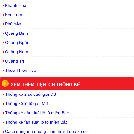
Khánh Hòa
Kon Tum
Phú Yên
Quảng Bình
Quảng Ngãi
Quảng Nam
Quảng Trị
Thừa Thiên Huế
XEM THÊM TIỆN ÍCH THỐNG KÊ
Thống kê 2 số cuối giải ĐB
Thống kê lô tô gan MB
Thống kê đầu đuôi lô tô miền Bắc
Thống kê tần suất lô tô miền Bắc
Cách dùng mã nhúng hiển thị kết quả xổ số