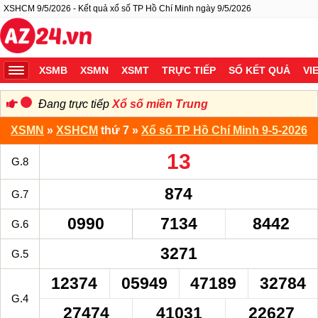
XSHCM 9/5/2026 - Kết quả xổ số TP Hồ Chí Minh ngày 9/5/2026
XSMB
XSMN
XSMT
TRỰC TIẾP
SỔ KẾT QUẢ
VI
Đang trực tiếp
Xổ số miền Trung
XSMN
»
XSHCM
thứ 7 »
Xổ số TP Hồ Chí Minh 9-5-2026
13
G.8
874
G.7
0990
7134
8442
G.6
3271
G.5
12374
05949
47189
32784
G.4
27474
41031
22627