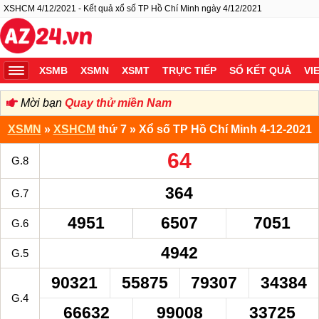
XSHCM 4/12/2021 - Kết quả xổ số TP Hồ Chí Minh ngày 4/12/2021
XSMB
XSMN
XSMT
TRỰC TIẾP
SỔ KẾT QUẢ
VI
Mời bạn
Quay thử miền Nam
XSMN
»
XSHCM
thứ 7 » Xổ số TP Hồ Chí Minh 4-12-2021
64
G.8
364
G.7
4951
6507
7051
G.6
4942
G.5
90321
55875
79307
34384
G.4
66632
99008
33725