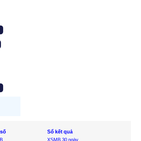
 số
Sổ kết quả
MB
XSMB 30 ngày