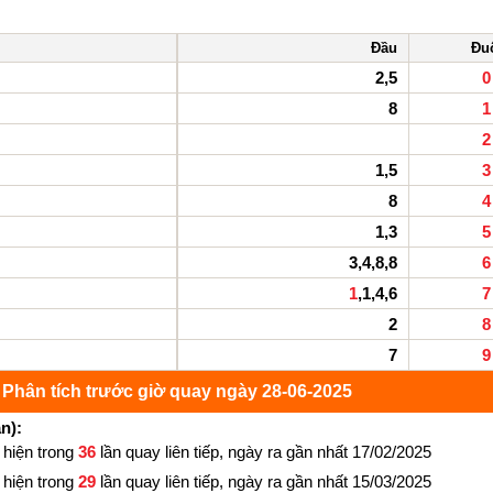
Đầu
Đu
2,5
0
8
1
2
1,5
3
8
4
1,3
5
3,4,8,8
6
1
,1,4,6
7
2
8
7
9
Phân tích trước giờ quay ngày 28-06-2025
n):
hiện trong
36
lần quay liên tiếp, ngày ra gần nhất 17/02/2025
hiện trong
29
lần quay liên tiếp, ngày ra gần nhất 15/03/2025