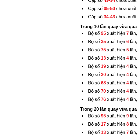
Cặp số
49-94
chưa xuất 
Cặp số
05-50
chưa xuất 
Cặp số
34-43
chưa xuất 
Trong 10 lần quay vừa qua
Bộ số
95
xuất hiện
7
lần
Bộ số
35
xuất hiện
6
lần
Bộ số
75
xuất hiện
5
lần
Bộ số
13
xuất hiện
4
lần
Bộ số
19
xuất hiện
4
lần
Bộ số
30
xuất hiện
4
lần
Bộ số
68
xuất hiện
4
lần
Bộ số
70
xuất hiện
4
lần
Bộ số
76
xuất hiện
4
lần
Trong 20 lần quay vừa qua
Bộ số
95
xuất hiện
9
lần
Bộ số
17
xuất hiện
8
lần
Bộ số
13
xuất hiện
7
lần