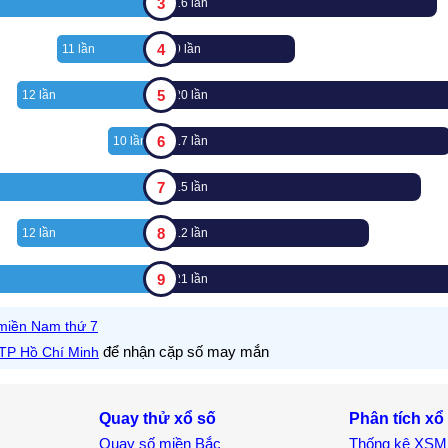
3
16 lần
4
11 lần
9 lần
5
12 lần
20 lần
6
10 lần
17 lần
7
15 lần
8
12 lần
12 lần
9
21 lần
 miền Nam thứ 7
để nhận cặp số may mắn
 TP Hồ Chí Minh
Quay thử xổ số
Phân tích xổ
Quay số miền Bắc
Thống kê XS