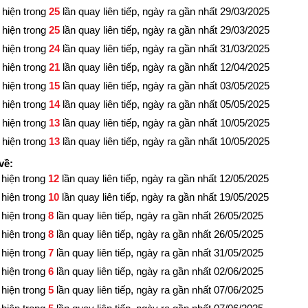
hiện trong
25
lần quay liên tiếp, ngày ra gần nhất 29/03/2025
hiện trong
25
lần quay liên tiếp, ngày ra gần nhất 29/03/2025
hiện trong
24
lần quay liên tiếp, ngày ra gần nhất 31/03/2025
hiện trong
21
lần quay liên tiếp, ngày ra gần nhất 12/04/2025
hiện trong
15
lần quay liên tiếp, ngày ra gần nhất 03/05/2025
hiện trong
14
lần quay liên tiếp, ngày ra gần nhất 05/05/2025
hiện trong
13
lần quay liên tiếp, ngày ra gần nhất 10/05/2025
hiện trong
13
lần quay liên tiếp, ngày ra gần nhất 10/05/2025
về:
hiện trong
12
lần quay liên tiếp, ngày ra gần nhất 12/05/2025
hiện trong
10
lần quay liên tiếp, ngày ra gần nhất 19/05/2025
hiện trong
8
lần quay liên tiếp, ngày ra gần nhất 26/05/2025
hiện trong
8
lần quay liên tiếp, ngày ra gần nhất 26/05/2025
hiện trong
7
lần quay liên tiếp, ngày ra gần nhất 31/05/2025
hiện trong
6
lần quay liên tiếp, ngày ra gần nhất 02/06/2025
hiện trong
5
lần quay liên tiếp, ngày ra gần nhất 07/06/2025