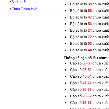
Quảng Trị
Bộ số lô tô
38
chưa xuất 
Thừa Thiên Huế
Bộ số lô tô
58
chưa xuất 
Bộ số lô tô
47
chưa xuất 
Bộ số lô tô
56
chưa xuất 
Bộ số lô tô
24
chưa xuất 
Bộ số lô tô
72
chưa xuất 
Bộ số lô tô
03
chưa xuất 
Bộ số lô tô
44
chưa xuất 
Thống kê cặp số lâu chưa 
Cặp số
38-83
chưa xuất 
Cặp số
28-82
chưa xuất 
Cặp số
45-54
chưa xuất 
Cặp số
47-74
chưa xuất 
Cặp số
36-63
chưa xuất 
Cặp số
25-52
chưa xuất 
Cặp số
16-61
chưa xuất 