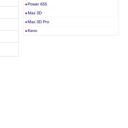
Power 655
Max 3D
Max 3D Pro
Keno