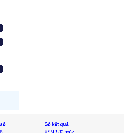
 số
Sổ kết quả
MB
XSMB 30 ngày