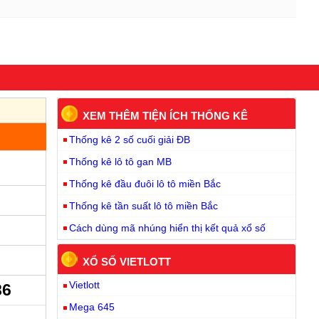
XEM THÊM TIỆN ÍCH THỐNG KÊ
Thống kê 2 số cuối giải ĐB
Thống kê lô tô gan MB
Thống kê đầu đuôi lô tô miền Bắc
Thống kê tần suất lô tô miền Bắc
Cách dùng mã nhúng hiển thị kết quả xổ số
XỔ SỐ VIETLOTT
Vietlott
86
Mega 645