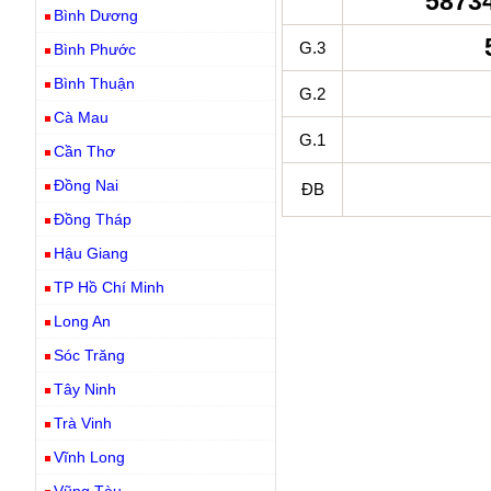
5873
Bình Dương
G.3
Bình Phước
Bình Thuận
G.2
Cà Mau
G.1
Cần Thơ
Đồng Nai
ĐB
Đồng Tháp
Hậu Giang
TP Hồ Chí Minh
Long An
Sóc Trăng
Tây Ninh
Trà Vinh
Vĩnh Long