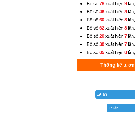
Bộ số
78
xuất hiện
9
lần
Bộ số
46
xuất hiện
8
lần
Bộ số
60
xuất hiện
8
lần
Bộ số
62
xuất hiện
8
lần
Bộ số
20
xuất hiện
7
lần
Bộ số
38
xuất hiện
7
lần
Bộ số
05
xuất hiện
8
lần
Thống kê tương
19 lần
17 lần