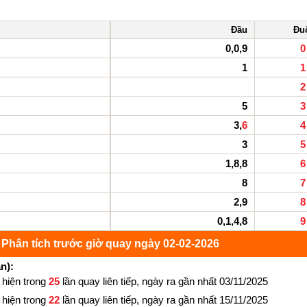
Đầu
Đu
0,0,9
0
1
1
2
5
3
3,
6
4
3
5
1,8,8
6
8
7
2,9
8
0,1,4,8
9
Phân tích trước giờ quay ngày 02-02-2026
n):
hiện trong
25
lần quay liên tiếp, ngày ra gần nhất 03/11/2025
hiện trong
22
lần quay liên tiếp, ngày ra gần nhất 15/11/2025