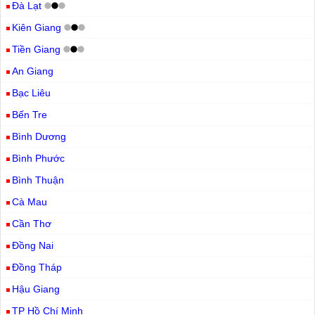
Đà Lạt
Kiên Giang
Tiền Giang
An Giang
Bạc Liêu
Bến Tre
Bình Dương
Bình Phước
Bình Thuận
Cà Mau
Cần Thơ
Đồng Nai
Đồng Tháp
Hậu Giang
TP Hồ Chí Minh