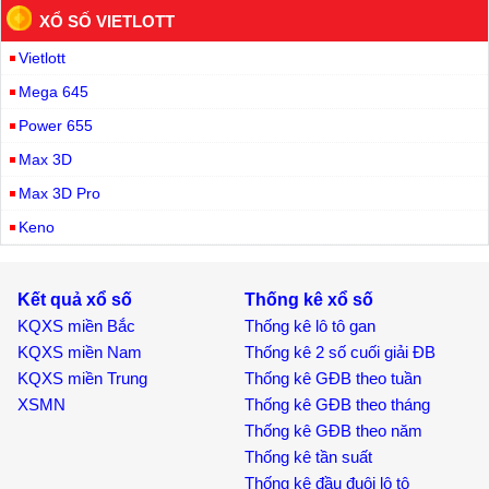
XỔ SỐ VIETLOTT
Vietlott
Mega 645
Power 655
Max 3D
Max 3D Pro
Keno
Kết quả xổ số
Thống kê xổ số
KQXS miền Bắc
Thống kê lô tô gan
KQXS miền Nam
Thống kê 2 số cuối giải ĐB
KQXS miền Trung
Thống kê GĐB theo tuần
XSMN
Thống kê GĐB theo tháng
Thống kê GĐB theo năm
Thống kê tần suất
Thống kê đầu đuôi lô tô