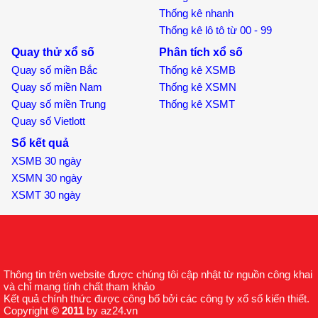
Thống kê nhanh
Thống kê lô tô từ 00 - 99
Quay thử xổ số
Phân tích xổ số
Quay số miền Bắc
Thống kê XSMB
Quay số miền Nam
Thống kê XSMN
Quay số miền Trung
Thống kê XSMT
Quay số Vietlott
Sổ kết quả
XSMB 30 ngày
XSMN 30 ngày
XSMT 30 ngày
Thông tin trên website được chúng tôi cập nhật từ nguồn công khai
và chỉ mang tính chất tham khảo
Kết quả chính thức được công bố bởi các công ty xổ số kiến thiết.
Copyright
© 2011
by az24.vn