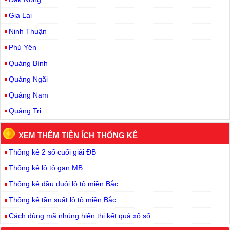
Gia Lai
Ninh Thuận
Phú Yên
Quảng Bình
Quảng Ngãi
Quảng Nam
Quảng Trị
XEM THÊM TIỆN ÍCH THỐNG KÊ
Thống kê 2 số cuối giải ĐB
Thống kê lô tô gan MB
Thống kê đầu đuôi lô tô miền Bắc
Thống kê tần suất lô tô miền Bắc
Cách dùng mã nhúng hiển thị kết quả xổ số