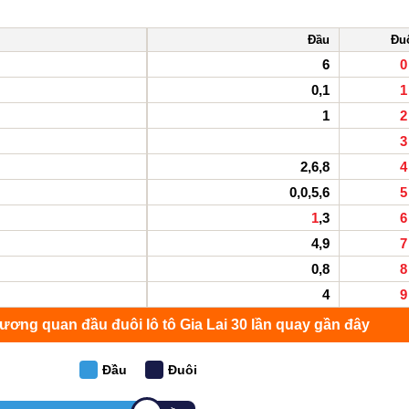
Đầu
Đu
6
0
0,1
1
1
2
3
2,6,8
4
0,0,5,6
5
1
,3
6
4,9
7
0,8
8
4
9
ương quan đầu đuôi lô tô Gia Lai 30 lần quay gần đây
Đầu
Đuôi