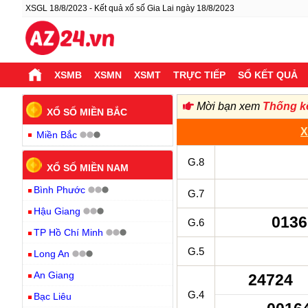
XSGL 18/8/2023 - Kết quả xổ số Gia Lai ngày 18/8/2023
XSMB
XSMN
XSMT
TRỰC TIẾP
SỔ KẾT QUẢ
Mời bạn xem
Thống kê
XỔ SỐ MIỀN BẮC
Miền Bắc
G.8
XỔ SỐ MIỀN NAM
Bình Phước
G.7
Hậu Giang
0136
G.6
TP Hồ Chí Minh
G.5
Long An
An Giang
24724
G.4
Bạc Liêu