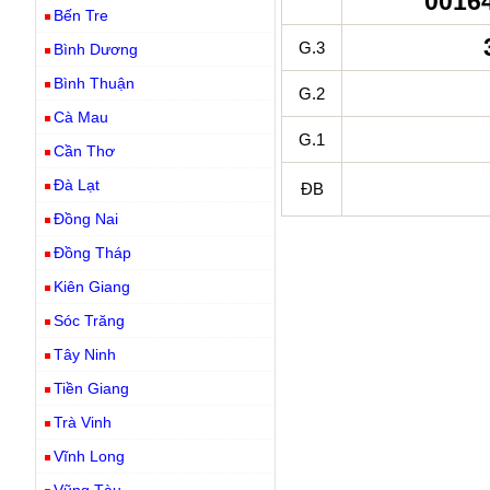
0016
Bến Tre
G.3
Bình Dương
Bình Thuận
G.2
Cà Mau
G.1
Cần Thơ
Đà Lạt
ĐB
Đồng Nai
Đồng Tháp
Kiên Giang
Sóc Trăng
Tây Ninh
Tiền Giang
Trà Vinh
Vĩnh Long