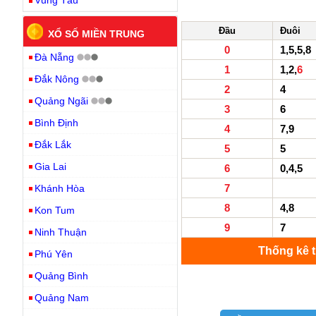
Vũng Tàu
Đầu
Đuôi
XỔ SỐ MIỀN TRUNG
0
1,5,5,8
Đà Nẵng
1
1,2,
6
Đắk Nông
2
4
Quảng Ngãi
3
6
Bình Định
4
7,9
Đắk Lắk
5
5
Gia Lai
6
0,4,5
7
Khánh Hòa
8
4,8
Kon Tum
9
7
Ninh Thuận
Thống kê t
Phú Yên
Quảng Bình
Quảng Nam