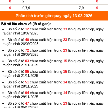
8
2
8
9
0,7,9
7,9
9
Phân tích trước giờ quay ngày 13-03-2026
Bộ số lâu chưa về (lô tô gan):
Bộ số lô tô
12
chưa xuất hiện trong
33
lần quay liên tiếp, ngày
ra gần nhất 18/07/2025
Bộ số lô tô
40
chưa xuất hiện trong
23
lần quay liên tiếp, ngày
ra gần nhất 26/09/2025
Bộ số lô tô
72
chưa xuất hiện trong
23
lần quay liên tiếp, ngày
ra gần nhất 26/09/2025
Bộ số lô tô
03
chưa xuất hiện trong
15
lần quay liên tiếp, ngày
ra gần nhất 21/11/2025
Bộ số lô tô
85
chưa xuất hiện trong
15
lần quay liên tiếp, ngày
ra gần nhất 21/11/2025
Bộ số lô tô
51
chưa xuất hiện trong
14
lần quay liên tiếp, ngày
ra gần nhất 28/11/2025
Bộ số lô tô
94
chưa xuất hiện trong
14
lần quay liên tiếp, ngày
ra gần nhất 28/11/2025
Bộ số lô tô
47
chưa xuất hiện trong
13
lần quay liên tiếp, ngày
ra gần nhất 05/12/2025