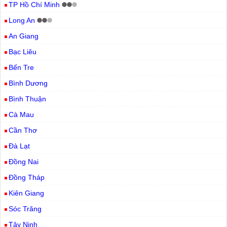
TP Hồ Chí Minh
Long An
An Giang
Bạc Liêu
Bến Tre
Bình Dương
Bình Thuận
Cà Mau
Cần Thơ
Đà Lạt
Đồng Nai
Đồng Tháp
Kiên Giang
Sóc Trăng
Tây Ninh