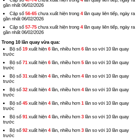
gần nhất 06/02/2026
Cặp số
56-65
chưa xuất hiện trong
4
lần quay liên tiếp, ngày ra
gần nhất 06/02/2026
Cặp số
57-75
chưa xuất hiện trong
4
lần quay liên tiếp, ngày ra
gần nhất 06/02/2026
Trong 10 lần quay vừa qua:
Bộ số
19
xuất hiện
6
lần, nhiều hơn
6
lần so với 10 lần quay
trước
Bộ số
71
xuất hiện
6
lần, nhiều hơn
5
lần so với 10 lần quay
trước
Bộ số
31
xuất hiện
4
lần, nhiều hơn
4
lần so với 10 lần quay
trước
Bộ số
32
xuất hiện
4
lần, nhiều hơn
4
lần so với 10 lần quay
trước
Bộ số
45
xuất hiện
4
lần, nhiều hơn
1
lần so với 10 lần quay
trước
Bộ số
91
xuất hiện
4
lần, nhiều hơn
3
lần so với 10 lần quay
trước
Bộ số
92
xuất hiện
4
lần, nhiều hơn
3
lần so với 10 lần quay
trước