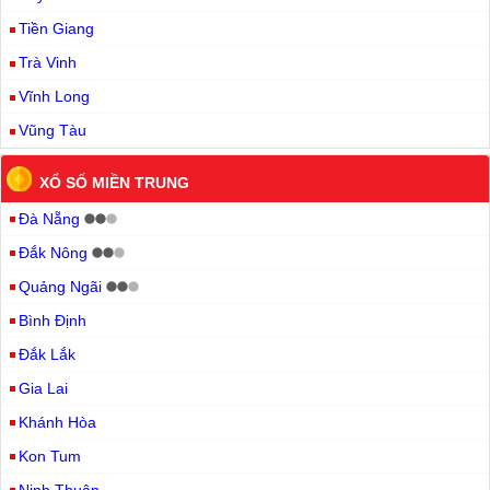
Tiền Giang
Trà Vinh
Vĩnh Long
Vũng Tàu
XỔ SỐ MIỀN TRUNG
Đà Nẵng
Đắk Nông
Quảng Ngãi
Bình Định
Đắk Lắk
Gia Lai
Khánh Hòa
Kon Tum
Ninh Thuận