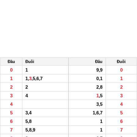
Đầu
Đuôi
Đầu
Đuôi
0
1
9,9
0
1
1,
3
,5,6,7
0,1
1
2
2
2,8
2
3
4
1
,5
3
4
3,5
4
5
3,4
1,6,7
5
6
5,8
1
6
7
5,8,9
1
7