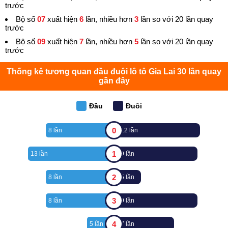
trước
Bộ số
07
xuất hiện
6
lần, nhiều hơn
3
lần so với 20 lần quay
trước
Bộ số
09
xuất hiện
7
lần, nhiều hơn
5
lần so với 20 lần quay
trước
Thống kê tương quan đầu đuôi lô tô Gia Lai 30 lần quay
gần đây
Đầu
Đuôi
0
8 lần
12 lần
1
13 lần
9 lần
2
8 lần
5 lần
3
8 lần
9 lần
4
5 lần
7 lần