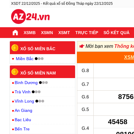
XSDT 22/12/2025 - Kết quả xổ số Đồng Tháp ngày 22/12/2025
XSMB
XSMN
XSMT
TRỰC TIẾP
SỔ KẾT QUẢ
Mời bạn xem
Thống kê
XỔ SỐ MIỀN BẮC
XS
Miền Bắc
G.8
XỔ SỐ MIỀN NAM
Bình Dương
G.7
Trà Vinh
8756
G.6
Vĩnh Long
G.5
An Giang
Bạc Liêu
45458
G.4
Bến Tre