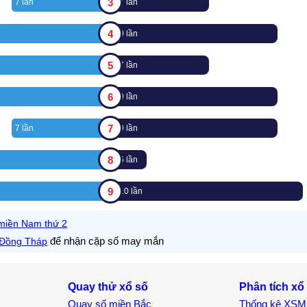
3
7 lần
7 lần
4
9 lần
5
7 lần
6
9 lần
7
7 lần
9 lần
8
6 lần
9
10 lần
 miền Nam thứ 2
để nhận cặp số may mắn
 Đồng Tháp
Quay thử xổ số
Phân tích xổ
Quay số miền Bắc
Thống kê XS