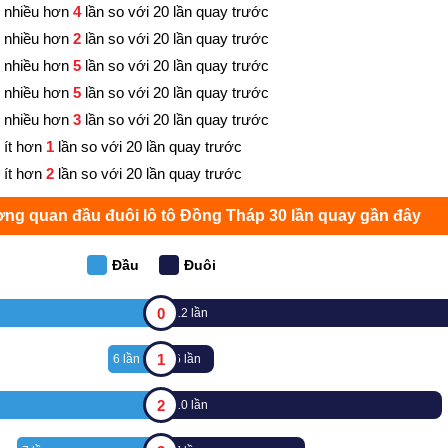
, nhiều hơn
4
lần so với 20 lần quay trước
, nhiều hơn
2
lần so với 20 lần quay trước
, nhiều hơn
5
lần so với 20 lần quay trước
, nhiều hơn
5
lần so với 20 lần quay trước
, nhiều hơn
3
lần so với 20 lần quay trước
 ít hơn
1
lần so với 20 lần quay trước
 ít hơn
2
lần so với 20 lần quay trước
ng quan đầu đuôi lô tô Đồng Tháp 30 lần quay gần đây
Đầu
Đuôi
0
12 lần
1
6 lần
6 lần
2
10 lần