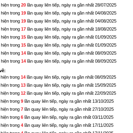
hiện trong
20
lần quay liên tiếp, ngày ra gần nhất 28/07/2025
hiện trong
19
lần quay liên tiếp, ngày ra gần nhất 04/08/2025
hiện trong
19
lần quay liên tiếp, ngày ra gần nhất 04/08/2025
hiện trong
17
lần quay liên tiếp, ngày ra gần nhất 18/08/2025
hiện trong
15
lần quay liên tiếp, ngày ra gần nhất 01/09/2025
hiện trong
15
lần quay liên tiếp, ngày ra gần nhất 01/09/2025
hiện trong
14
lần quay liên tiếp, ngày ra gần nhất 08/09/2025
hiện trong
14
lần quay liên tiếp, ngày ra gần nhất 08/09/2025
về:
hiện trong
14
lần quay liên tiếp, ngày ra gần nhất 08/09/2025
hiện trong
13
lần quay liên tiếp, ngày ra gần nhất 15/09/2025
hiện trong
12
lần quay liên tiếp, ngày ra gần nhất 22/09/2025
hiện trong
9
lần quay liên tiếp, ngày ra gần nhất 13/10/2025
hiện trong
7
lần quay liên tiếp, ngày ra gần nhất 27/10/2025
hiện trong
6
lần quay liên tiếp, ngày ra gần nhất 03/11/2025
hiện trong
4
lần quay liên tiếp, ngày ra gần nhất 17/11/2025