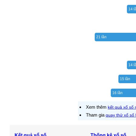
14 l
21 lần
14 l
15 lần
16 lần
Xem thêm
kết quả xổ số 
Tham gia
quay thử xổ số
Kết quả xổ số
Thống kê xổ số