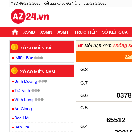
XSDNG 28/2/2026 - Kết quả xổ số Đà Nẵng ngày 28/2/2026
XSMB
XSMN
XSMT
TRỰC TIẾP
SỔ KẾT QUẢ
Mời bạn xem
Thống kê
XỔ SỐ MIỀN BẮC
XS
Miền Bắc
G.8
XỔ SỐ MIỀN NAM
Bình Dương
G.7
Trà Vinh
0378
G.6
Vĩnh Long
G.5
An Giang
Bạc Liêu
65512
G.4
Bến Tre