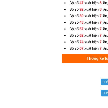
Bộ số
47
xuất hiện
8
lần
Bộ số
92
xuất hiện
8
lần
Bộ số
30
xuất hiện
7
lần
Bộ số
43
xuất hiện
7
lần
Bộ số
57
xuất hiện
7
lần
Bộ số
62
xuất hiện
7
lần
Bộ số
74
xuất hiện
7
lần
Bộ số
07
xuất hiện
7
lần
Thống kê tư
14 l
14 l