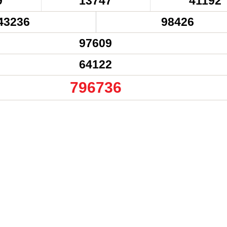
9
13747
41192
43236
98426
97609
64122
796736