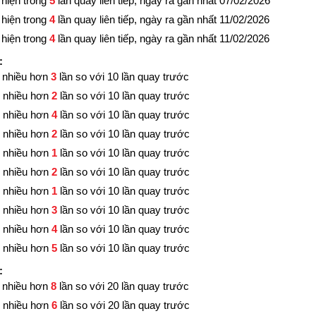
hiện trong
5
lần quay liên tiếp, ngày ra gần nhất 07/02/2026
hiện trong
4
lần quay liên tiếp, ngày ra gần nhất 11/02/2026
hiện trong
4
lần quay liên tiếp, ngày ra gần nhất 11/02/2026
:
, nhiều hơn
3
lần so với 10 lần quay trước
, nhiều hơn
2
lần so với 10 lần quay trước
, nhiều hơn
4
lần so với 10 lần quay trước
, nhiều hơn
2
lần so với 10 lần quay trước
, nhiều hơn
1
lần so với 10 lần quay trước
, nhiều hơn
2
lần so với 10 lần quay trước
, nhiều hơn
1
lần so với 10 lần quay trước
, nhiều hơn
3
lần so với 10 lần quay trước
, nhiều hơn
4
lần so với 10 lần quay trước
, nhiều hơn
5
lần so với 10 lần quay trước
:
, nhiều hơn
8
lần so với 20 lần quay trước
, nhiều hơn
6
lần so với 20 lần quay trước