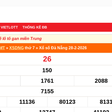
VIETLOTT
THỐNG KÊ ĐB
 lô tô gan miền Trung
MT
»
XSDNG
thứ 7 » Xổ số Đà Nẵng 28-2-2026
26
150
1761
2088
7155
11136
80123
813