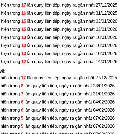
hiện trong
17
lần quay liên tiếp, ngày ra gần nhất 27/12/2025
hiện trong
16
lần quay liên tiếp, ngày ra gần nhất 31/12/2025
hiện trong
15
lần quay liên tiếp, ngày ra gần nhất 03/01/2026
hiện trong
15
lần quay liên tiếp, ngày ra gần nhất 03/01/2026
hiện trong
13
lần quay liên tiếp, ngày ra gần nhất 10/01/2026
hiện trong
13
lần quay liên tiếp, ngày ra gần nhất 10/01/2026
hiện trong
13
lần quay liên tiếp, ngày ra gần nhất 10/01/2026
hiện trong
12
lần quay liên tiếp, ngày ra gần nhất 14/01/2026
về:
hiện trong
17
lần quay liên tiếp, ngày ra gần nhất 27/12/2025
hiện trong
8
lần quay liên tiếp, ngày ra gần nhất 28/01/2026
hiện trong
7
lần quay liên tiếp, ngày ra gần nhất 31/01/2026
hiện trong
6
lần quay liên tiếp, ngày ra gần nhất 04/02/2026
hiện trong
6
lần quay liên tiếp, ngày ra gần nhất 04/02/2026
hiện trong
5
lần quay liên tiếp, ngày ra gần nhất 07/02/2026
hiện trong
5
lần quay liên tiếp, ngày ra gần nhất 07/02/2026