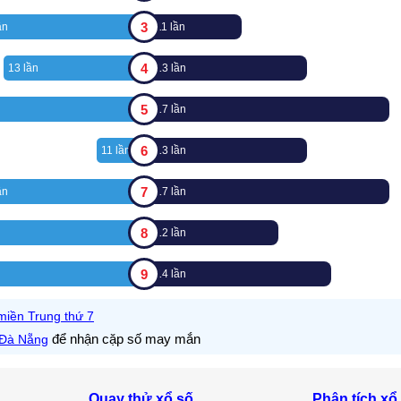
3
ần
11 lần
4
13 lần
13 lần
5
17 lần
6
11 lần
13 lần
7
ần
17 lần
8
12 lần
9
14 lần
miền Trung thứ 7
để nhận cặp số may mắn
 Đà Nẵng
Quay thử xổ số
Phân tích xổ