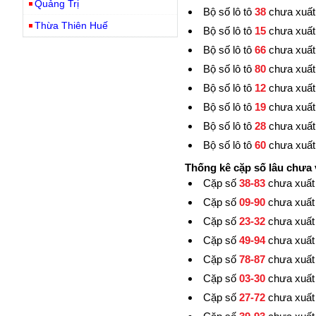
Quảng Trị
Bộ số lô tô
38
chưa xuất 
Thừa Thiên Huế
Bộ số lô tô
15
chưa xuất 
Bộ số lô tô
66
chưa xuất 
Bộ số lô tô
80
chưa xuất 
Bộ số lô tô
12
chưa xuất 
Bộ số lô tô
19
chưa xuất 
Bộ số lô tô
28
chưa xuất 
Bộ số lô tô
60
chưa xuất 
Thống kê cặp số lâu chưa 
Cặp số
38-83
chưa xuất 
Cặp số
09-90
chưa xuất 
Cặp số
23-32
chưa xuất 
Cặp số
49-94
chưa xuất 
Cặp số
78-87
chưa xuất 
Cặp số
03-30
chưa xuất 
Cặp số
27-72
chưa xuất 