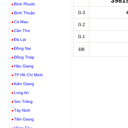
3981
Bình Phước
G.3
Bình Thuận
Cà Mau
G.2
Cần Thơ
G.1
Đà Lạt
Đồng Nai
ĐB
Đồng Tháp
Hậu Giang
TP Hồ Chí Minh
Kiên Giang
Long An
Sóc Trăng
Tây Ninh
Tiền Giang