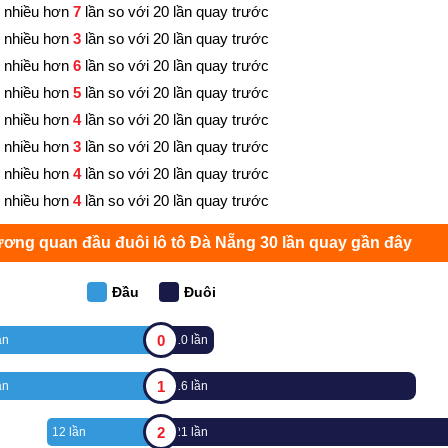
, nhiều hơn
7
lần so với 20 lần quay trước
, nhiều hơn
3
lần so với 20 lần quay trước
, nhiều hơn
6
lần so với 20 lần quay trước
, nhiều hơn
5
lần so với 20 lần quay trước
, nhiều hơn
4
lần so với 20 lần quay trước
, nhiều hơn
3
lần so với 20 lần quay trước
, nhiều hơn
4
lần so với 20 lần quay trước
, nhiều hơn
4
lần so với 20 lần quay trước
ơng quan đầu đuôi lô tô Đà Nẵng 30 lần quay gần đây
Đầu
Đuôi
0
ần
10 lần
1
ần
16 lần
2
12 lần
21 lần