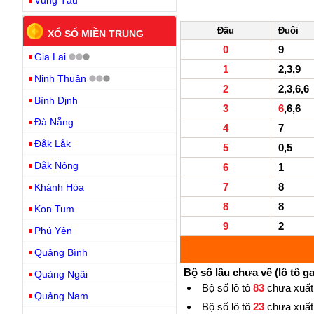
Vũng Tàu
Đầu
Đuôi
XỔ SỐ MIỀN TRUNG
0
9
Gia Lai
1
2,3,9
Ninh Thuận
2
2,3,6,6
Bình Định
3
6
,6,6
Đà Nẵng
4
7
Đắk Lắk
5
0,5
Đắk Nông
6
1
7
8
Khánh Hòa
8
8
Kon Tum
9
2
Phú Yên
Quảng Bình
Bộ số lâu chưa về (lô tô ga
Quảng Ngãi
Bộ số lô tô
83
chưa xuất 
Quảng Nam
Bộ số lô tô
23
chưa xuất 