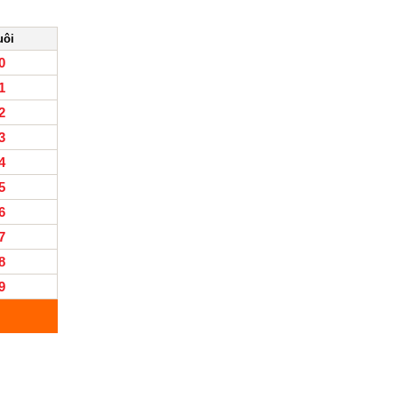
uôi
0
1
2
3
4
5
6
7
8
9