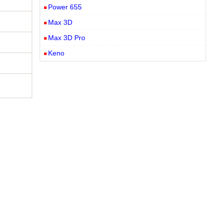
Power 655
Max 3D
Max 3D Pro
Keno