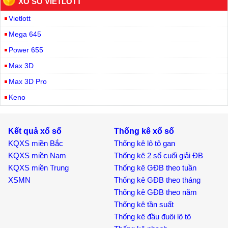
XỔ SỐ VIETLOTT
Vietlott
Mega 645
Power 655
Max 3D
Max 3D Pro
Keno
Kết quả xổ số
Thống kê xổ số
KQXS miền Bắc
Thống kê lô tô gan
KQXS miền Nam
Thống kê 2 số cuối giải ĐB
KQXS miền Trung
Thống kê GĐB theo tuần
XSMN
Thống kê GĐB theo tháng
Thống kê GĐB theo năm
Thống kê tần suất
Thống kê đầu đuôi lô tô