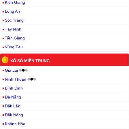
Kiên Giang
Long An
Sóc Trăng
Tây Ninh
Tiền Giang
Vũng Tàu
XỔ SỐ MIỀN TRUNG
Gia Lai
Ninh Thuận
Bình Định
Đà Nẵng
Đắk Lắk
Đắk Nông
Khánh Hòa