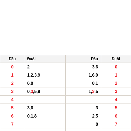
Đầu
Đuôi
Đầu
Đuôi
0
2
3,6
0
1
1,2,3,9
1,6,9
1
2
6,8
0,1
2
3
0,
3
,5,9
1,
3
,5
3
4
4
5
3,6
3
5
6
0,1,8
2,5
6
7
8
7