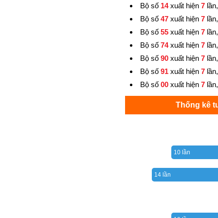
Bộ số
14
xuất hiện
7
lần
Bộ số
47
xuất hiện
7
lần
Bộ số
55
xuất hiện
7
lần
Bộ số
74
xuất hiện
7
lần
Bộ số
90
xuất hiện
7
lần
Bộ số
91
xuất hiện
7
lần
Bộ số
00
xuất hiện
7
lần
Thống kê t
10 lần
14 lần