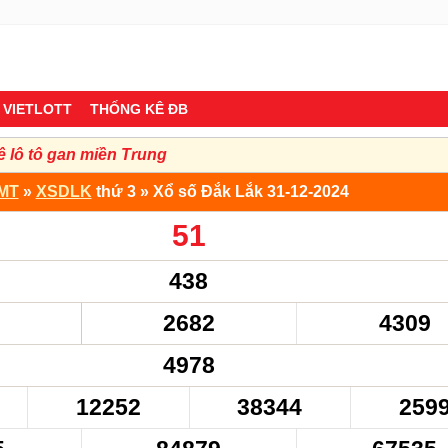
VIETLOTT
THỐNG KÊ ĐB
 lô tô gan miền Trung
MT
»
XSDLK
thứ 3 » Xổ số Đắk Lắk 31-12-2024
51
438
2682
4309
4978
12252
38344
259