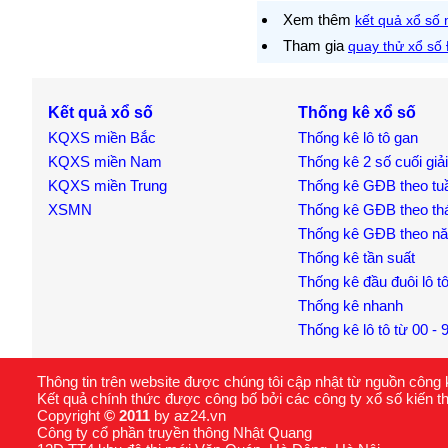
Xem thêm
kết quả xổ số 
Tham gia
quay thử xổ số
Kết quả xổ số
Thống kê xổ số
KQXS miền Bắc
Thống kê lô tô gan
KQXS miền Nam
Thống kê 2 số cuối giả
KQXS miền Trung
Thống kê GĐB theo tu
XSMN
Thống kê GĐB theo th
Thống kê GĐB theo n
Thống kê tần suất
Thống kê đầu đuôi lô t
Thống kê nhanh
Thống kê lô tô từ 00 - 
Thông tin trên website được chúng tôi cập nhật từ nguồn công 
Kết quả chính thức được công bố bởi các công ty xổ số kiến th
Copyright
© 2011
by az24.vn
Công ty cổ phần truyền thông Nhật Quang