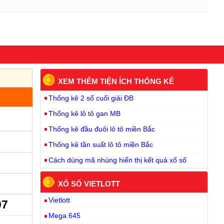
XEM THÊM TIỆN ÍCH THỐNG KÊ
Thống kê 2 số cuối giải ĐB
Thống kê lô tô gan MB
Thống kê đầu đuôi lô tô miền Bắc
Thống kê tần suất lô tô miền Bắc
Cách dùng mã nhúng hiển thị kết quả xổ số
XỔ SỐ VIETLOTT
Vietlott
07
Mega 645