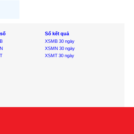
 số
Sổ kết quả
MB
XSMB 30 ngày
MN
XSMN 30 ngày
T
XSMT 30 ngày