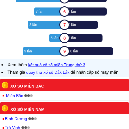
6
7 lần
8 lần
7
8 lần
6 lần
8
5 lần
7 lần
9
9 lần
10 lần
Xem thêm
kết quả xổ số miền Trung thứ 3
Tham gia
để nhận cặp số may mắn
quay thử xổ số Đắk Lắk
XỔ SỐ MIỀN BẮC
Miền Bắc
XỔ SỐ MIỀN NAM
Bình Dương
Trà Vinh