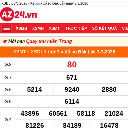
XSDLK 3/3/2026 - Kết quả xổ số Đắk Lắk ngày 3/3/2026
XSMB
XSMN
XSMT
TRỰC TIẾP
SỔ KẾT QUẢ
VI
Mời bạn
Quay thử miền Trung
XSMT
»
XSDLK
thứ 3 » Xổ số Đắk Lắk 3-3-2026
80
G.8
671
G.7
5214
9240
2880
G.6
6114
G.5
43896
60561
58118
21024
G.4
81226
84189
16478