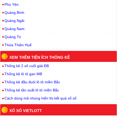
Phú Yên
Quảng Bình
Quảng Ngãi
Quảng Nam
Quảng Trị
Thừa Thiên Huế
XEM THÊM TIỆN ÍCH THỐNG KÊ
Thống kê 2 số cuối giải ĐB
Thống kê lô tô gan MB
Thống kê đầu đuôi lô tô miền Bắc
Thống kê tần suất lô tô miền Bắc
Cách dùng mã nhúng hiển thị kết quả xổ số
XỔ SỐ VIETLOTT