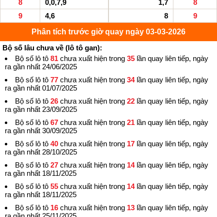
8
0,0,7,9
1,7
8
9
4,6
8
9
Phân tích trước giờ quay ngày 03-03-2026
Bộ số lâu chưa về (lô tô gan):
Bộ số lô tô
81
chưa xuất hiện trong
35
lần quay liên tiếp, ngày
ra gần nhất 24/06/2025
Bộ số lô tô
77
chưa xuất hiện trong
34
lần quay liên tiếp, ngày
ra gần nhất 01/07/2025
Bộ số lô tô
26
chưa xuất hiện trong
22
lần quay liên tiếp, ngày
ra gần nhất 23/09/2025
Bộ số lô tô
67
chưa xuất hiện trong
21
lần quay liên tiếp, ngày
ra gần nhất 30/09/2025
Bộ số lô tô
40
chưa xuất hiện trong
17
lần quay liên tiếp, ngày
ra gần nhất 28/10/2025
Bộ số lô tô
27
chưa xuất hiện trong
14
lần quay liên tiếp, ngày
ra gần nhất 18/11/2025
Bộ số lô tô
55
chưa xuất hiện trong
14
lần quay liên tiếp, ngày
ra gần nhất 18/11/2025
Bộ số lô tô
16
chưa xuất hiện trong
13
lần quay liên tiếp, ngày
ra gần nhất 25/11/2025