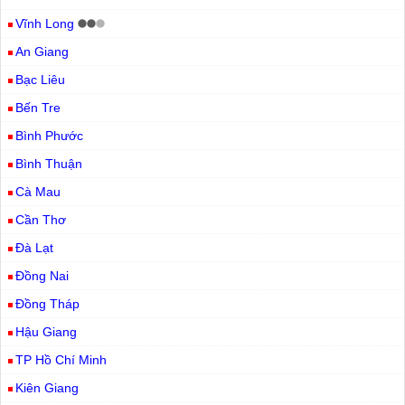
Vĩnh Long
An Giang
Bạc Liêu
Bến Tre
Bình Phước
Bình Thuận
Cà Mau
Cần Thơ
Đà Lạt
Đồng Nai
Đồng Tháp
Hậu Giang
TP Hồ Chí Minh
Kiên Giang