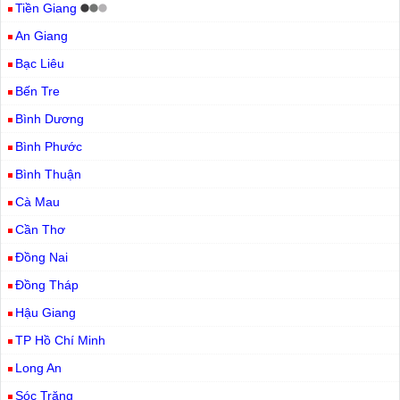
Tiền Giang
An Giang
Bạc Liêu
Bến Tre
Bình Dương
Bình Phước
Bình Thuận
Cà Mau
Cần Thơ
Đồng Nai
Đồng Tháp
Hậu Giang
TP Hồ Chí Minh
Long An
Sóc Trăng