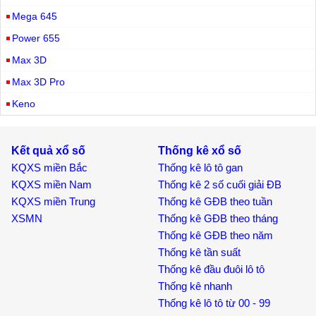
Mega 645
Power 655
Max 3D
Max 3D Pro
Keno
Kết quả xổ số
Thống kê xổ số
KQXS miền Bắc
Thống kê lô tô gan
KQXS miền Nam
Thống kê 2 số cuối giải ĐB
KQXS miền Trung
Thống kê GĐB theo tuần
XSMN
Thống kê GĐB theo tháng
Thống kê GĐB theo năm
Thống kê tần suất
Thống kê đầu đuôi lô tô
Thống kê nhanh
Thống kê lô tô từ 00 - 99