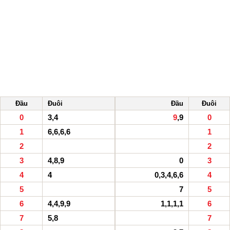
Đầu
Đuôi
Đầu
Đuôi
0
3,4
9
,9
0
1
6,6,6,6
1
2
2
3
4,8,9
0
3
4
4
0,3,4,6,6
4
5
7
5
6
4,4,9,9
1,1,1,1
6
7
5,8
7