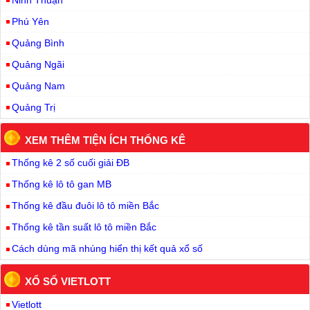
Phú Yên
Quảng Bình
Quảng Ngãi
Quảng Nam
Quảng Trị
XEM THÊM TIỆN ÍCH THỐNG KÊ
Thống kê 2 số cuối giải ĐB
Thống kê lô tô gan MB
Thống kê đầu đuôi lô tô miền Bắc
Thống kê tần suất lô tô miền Bắc
Cách dùng mã nhúng hiển thị kết quả xổ số
XỔ SỐ VIETLOTT
Vietlott