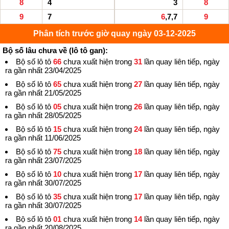
8
4
3
8
9
7
6
,7,7
9
Phân tích trước giờ quay ngày 03-12-2025
Bộ số lâu chưa về (lô tô gan):
Bộ số lô tô
66
chưa xuất hiện trong
31
lần quay liên tiếp, ngày
ra gần nhất 23/04/2025
Bộ số lô tô
65
chưa xuất hiện trong
27
lần quay liên tiếp, ngày
ra gần nhất 21/05/2025
Bộ số lô tô
05
chưa xuất hiện trong
26
lần quay liên tiếp, ngày
ra gần nhất 28/05/2025
Bộ số lô tô
15
chưa xuất hiện trong
24
lần quay liên tiếp, ngày
ra gần nhất 11/06/2025
Bộ số lô tô
75
chưa xuất hiện trong
18
lần quay liên tiếp, ngày
ra gần nhất 23/07/2025
Bộ số lô tô
10
chưa xuất hiện trong
17
lần quay liên tiếp, ngày
ra gần nhất 30/07/2025
Bộ số lô tô
35
chưa xuất hiện trong
17
lần quay liên tiếp, ngày
ra gần nhất 30/07/2025
Bộ số lô tô
01
chưa xuất hiện trong
14
lần quay liên tiếp, ngày
ra gần nhất 20/08/2025