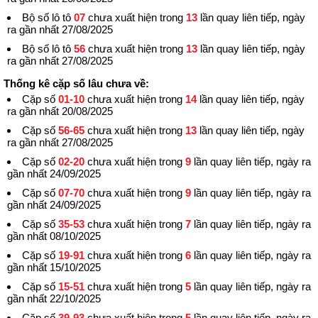
Bộ số lô tô
07
chưa xuất hiện trong
13
lần quay liên tiếp, ngày
ra gần nhất 27/08/2025
Bộ số lô tô
56
chưa xuất hiện trong
13
lần quay liên tiếp, ngày
ra gần nhất 27/08/2025
Thống kê cặp số lâu chưa về:
Cặp số
01-10
chưa xuất hiện trong
14
lần quay liên tiếp, ngày
ra gần nhất 20/08/2025
Cặp số
56-65
chưa xuất hiện trong
13
lần quay liên tiếp, ngày
ra gần nhất 27/08/2025
Cặp số
02-20
chưa xuất hiện trong
9
lần quay liên tiếp, ngày ra
gần nhất 24/09/2025
Cặp số
07-70
chưa xuất hiện trong
9
lần quay liên tiếp, ngày ra
gần nhất 24/09/2025
Cặp số
35-53
chưa xuất hiện trong
7
lần quay liên tiếp, ngày ra
gần nhất 08/10/2025
Cặp số
19-91
chưa xuất hiện trong
6
lần quay liên tiếp, ngày ra
gần nhất 15/10/2025
Cặp số
15-51
chưa xuất hiện trong
5
lần quay liên tiếp, ngày ra
gần nhất 22/10/2025
Cặp số
39-93
chưa xuất hiện trong
5
lần quay liên tiếp, ngày ra