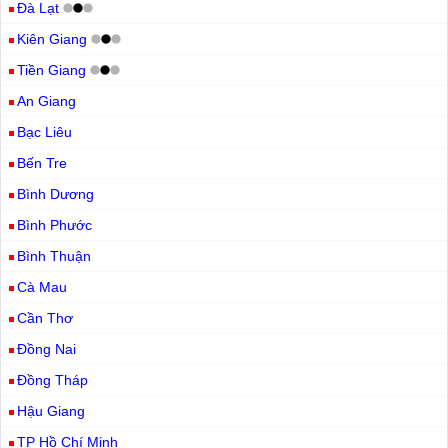
Đà Lạt
Kiên Giang
Tiền Giang
An Giang
Bạc Liêu
Bến Tre
Bình Dương
Bình Phước
Bình Thuận
Cà Mau
Cần Thơ
Đồng Nai
Đồng Tháp
Hậu Giang
TP Hồ Chí Minh