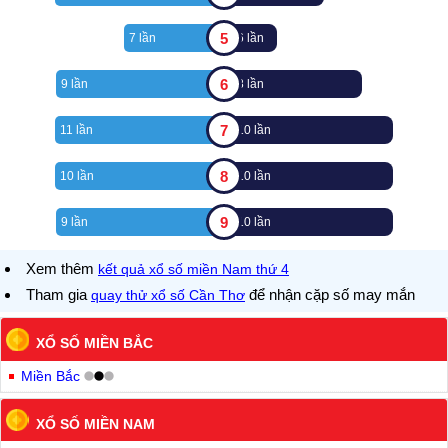
5
7 lần
6 lần
6
9 lần
8 lần
7
11 lần
10 lần
8
10 lần
10 lần
9
9 lần
10 lần
Xem thêm
kết quả xổ số miền Nam thứ 4
Tham gia
để nhận cặp số may mắn
quay thử xổ số Cần Thơ
XỔ SỐ MIỀN BẮC
Miền Bắc
XỔ SỐ MIỀN NAM