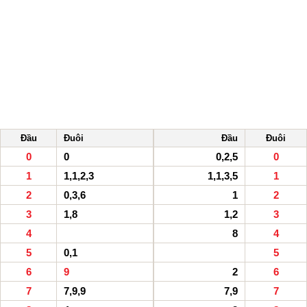
Đầu
Đuôi
Đầu
Đuôi
0
0
0,2,5
0
1
1,1,2,3
1,1,3,5
1
2
0,3,6
1
2
3
1,8
1,2
3
4
8
4
5
0,1
5
6
9
2
6
7
7,9,9
7,9
7