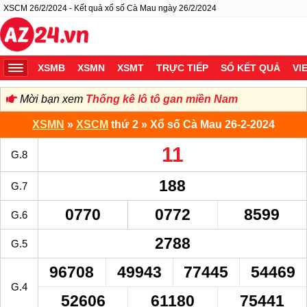
XSCM 26/2/2024 - Kết quả xổ số Cà Mau ngày 26/2/2024
XSMB
XSMN
XSMT
TRỰC TIẾP
SỔ KẾT QUẢ
VI
Mời bạn xem
Thống kê lô tô gan miền Nam
XSMN
»
XSCM
thứ 2 » Xổ số Cà Mau 26-2-2024
11
G.8
188
G.7
0770
0772
8599
G.6
2788
G.5
96708
49943
77445
54469
G.4
52606
61180
75441