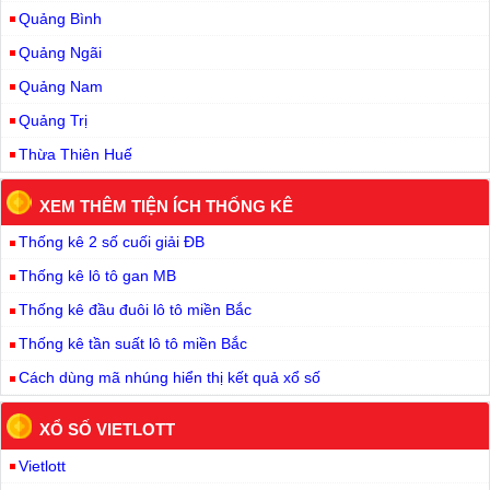
Quảng Bình
Quảng Ngãi
Quảng Nam
Quảng Trị
Thừa Thiên Huế
XEM THÊM TIỆN ÍCH THỐNG KÊ
Thống kê 2 số cuối giải ĐB
Thống kê lô tô gan MB
Thống kê đầu đuôi lô tô miền Bắc
Thống kê tần suất lô tô miền Bắc
Cách dùng mã nhúng hiển thị kết quả xổ số
XỔ SỐ VIETLOTT
Vietlott