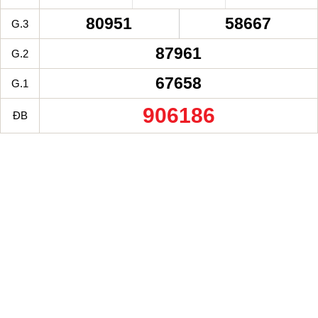
80951
58667
G.3
87961
G.2
67658
G.1
906186
ĐB