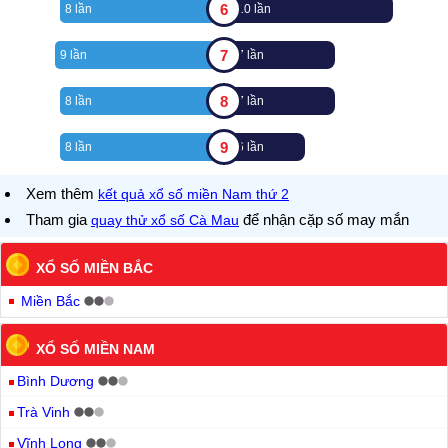
6
8 lần
10 lần
7
9 lần
7 lần
8
8 lần
7 lần
9
8 lần
6 lần
Xem thêm
kết quả xổ số miền Nam thứ 2
Tham gia
để nhận cặp số may mắn
quay thử xổ số Cà Mau
XỔ SỐ MIỀN BẮC
Miền Bắc
XỔ SỐ MIỀN NAM
Bình Dương
Trà Vinh
Vĩnh Long