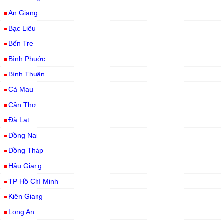
An Giang
Bạc Liêu
Bến Tre
Bình Phước
Bình Thuận
Cà Mau
Cần Thơ
Đà Lạt
Đồng Nai
Đồng Tháp
Hậu Giang
TP Hồ Chí Minh
Kiên Giang
Long An