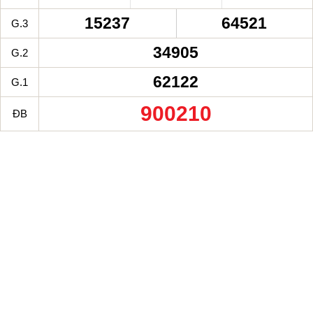
15237
64521
G.3
34905
G.2
62122
G.1
900210
ĐB