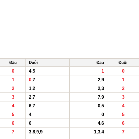
Đầu
Đuôi
Đầu
Đuôi
0
4,5
1
0
1
0
,7
2,9
1
2
1,2
2,3
2
3
2,7
7,9
3
4
6,7
0,5
4
5
4
0
5
6
6
4,6
6
7
3,8,9,9
1,3,4
7