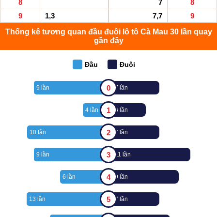
8
7
8
9
1,3
7,7
9
Thống kê tương quan đầu đuôi lô tô Cà Mau 30 lần quay
gần đây
Đầu
Đuôi
0
9 lần
7 lần
1
4 lần
6 lần
2
10 lần
7 lần
3
9 lần
11 lần
4
6 lần
9 lần
5
13 lần
7 lần