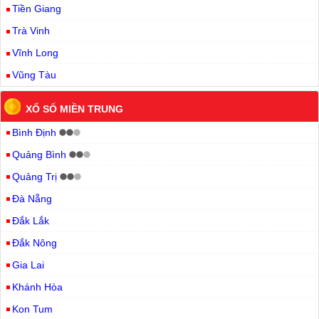
Tiền Giang
Trà Vinh
Vĩnh Long
Vũng Tàu
XỔ SỐ MIỀN TRUNG
Bình Định
Quảng Bình
Quảng Trị
Đà Nẵng
Đắk Lắk
Đắk Nông
Gia Lai
Khánh Hòa
Kon Tum