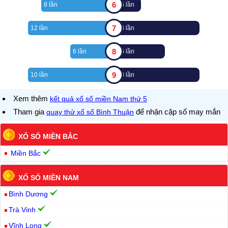
6
8 lần
5 lần
7
12 lần
8 lần
8
6 lần
6 lần
9
10 lần
8 lần
Xem thêm
kết quả xổ số miền Nam thứ 5
Tham gia
để nhận cặp số may mắn
quay thử xổ số Bình Thuận
XỔ SỐ MIỀN BẮC
Miền Bắc
XỔ SỐ MIỀN NAM
Bình Dương
Trà Vinh
Vĩnh Long