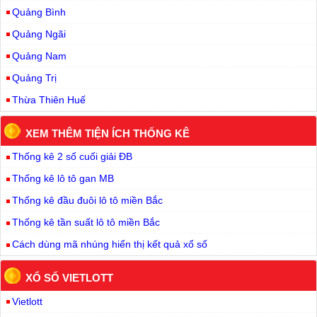
Quảng Bình
Quảng Ngãi
Quảng Nam
Quảng Trị
Thừa Thiên Huế
XEM THÊM TIỆN ÍCH THỐNG KÊ
Thống kê 2 số cuối giải ĐB
Thống kê lô tô gan MB
Thống kê đầu đuôi lô tô miền Bắc
Thống kê tần suất lô tô miền Bắc
Cách dùng mã nhúng hiển thị kết quả xổ số
XỔ SỐ VIETLOTT
Vietlott