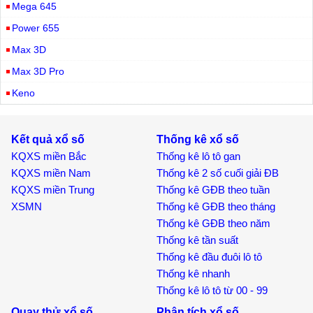
Mega 645
Power 655
Max 3D
Max 3D Pro
Keno
Kết quả xổ số
Thống kê xổ số
KQXS miền Bắc
Thống kê lô tô gan
KQXS miền Nam
Thống kê 2 số cuối giải ĐB
KQXS miền Trung
Thống kê GĐB theo tuần
XSMN
Thống kê GĐB theo tháng
Thống kê GĐB theo năm
Thống kê tần suất
Thống kê đầu đuôi lô tô
Thống kê nhanh
Thống kê lô tô từ 00 - 99
Quay thử xổ số
Phân tích xổ số